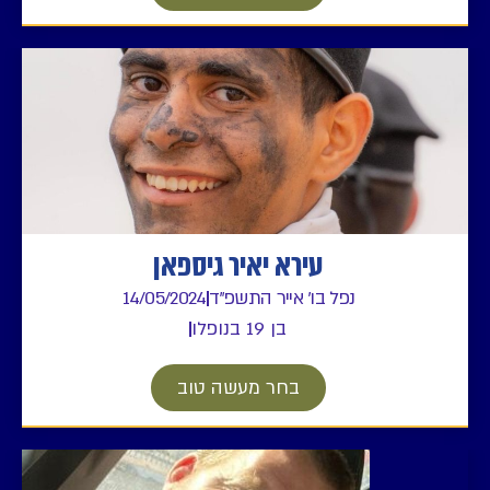
עירא יאיר גיספאן
נפל בו' אייר התשפ"ד
14/05/2024
בן 19 בנופלו
בחר מעשה טוב