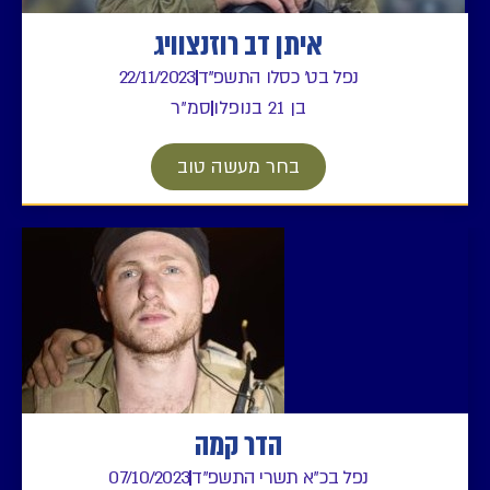
איתן דב רוזנצוויג
נפל בט' כסלו התשפ"ד
22/11/2023
בן 21 בנופלו
סמ"ר
בחר מעשה טוב
הדר קמה
נפל בכ"א תשרי התשפ"ד
07/10/2023