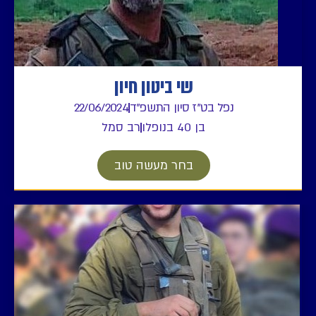
שי ביטון חיון
נפל בט"ז סיון התשפ"ד
22/06/2024
בן 40 בנופלו
רב סמל
בחר מעשה טוב