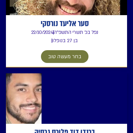
סער אליעד נורסקי
נפל בכ' תשרי התשפ"ה
22/10/2024
בן 27 בנופלו
בחר מעשה טוב
ברנדו דוד פלורס גרסיה