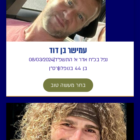
עמישר בן דוד
נפל בכ"ח אדר א' התשפ"ד
08/03/2024
בן 44 בנופלו
רס"ן
בחר מעשה טוב