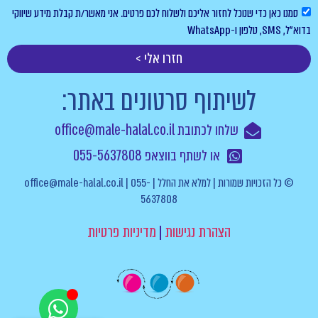
סמנו כאן כדי שנוכל לחזור אליכם ולשלוח לכם פרטים. אני מאשר/ת קבלת מידע שיווקי
בדוא”ל, SMS, טלפון ו-WhatsApp
חזרו אלי >
לשיתוף סרטונים באתר:
שלחו לכתובת office@male-halal.co.il
או לשתף בווצאפ 055-5637808
© כל הזכויות שמורות | למלא את החלל | office@male-halal.co.il | 055-
5637808
הצהרת נגישות
|
מדיניות פרטיות