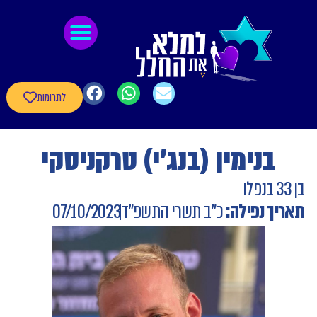
לתוכן
גיבורי חרבות ברזל
חומרי העשרה
שאלון עדכון פרטי הגיבורים
לתרומות
בנימין (בנג'י) טרקניסקי
בן 33 בנפלו
תאריך נפילה:
כ"ב תשרי התשפ"ד
07/10/2023