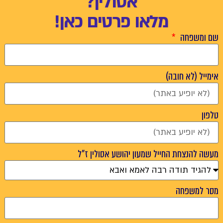
אסולין?
או פרטים כאן!
שמעון יהושע אסולין ז"ל