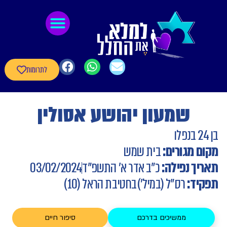
לתוכן
גיבורי חרבות ברזל
חומרי העשרה
שאלון עדכון פרטי הגיבורים
לתרומות
ן יהושע אסולין
בית שמש
"ב אדר א' התשפ"ד
03/02/2024
מיל')
בחטיבת הראל (10)
 בדרכם
סיפור חיים