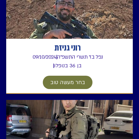
רוני גניזת
ל בז' תשרי התשפ"ה
09/10/2024
בן 36 בנופלו
בחר מעשה טוב