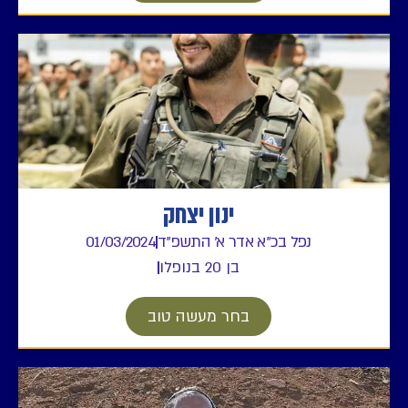
ינון יצחק
בכ"א אדר א' התשפ"ד
01/03/2024
בן 20 בנופלו
בחר מעשה טוב