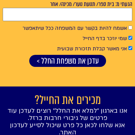
תנועת נוער/ מכינה/ אחר
קשר עם המשפחה ככל שיתאפשר
החייל
 תזכורת שבועית
כן את משפחת החלל >
ירים את החייל?
״למלא את החלל״ רוצים לעדכן עוד
ם של גיבורי חרבות ברזל.
אן כל פרט שיכול לסייע לעדכון
האתר.