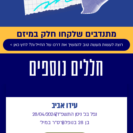
ם שלקחו חלק במיזם
 טוב להמשיך את דרכו של החייל/ת? לחץ כאן >
לים נוספים
עידו אביב
ל בכ' ניסן התשפ"ד
28/04/2024
בן 28 בנופלו
רס"ר במיל'