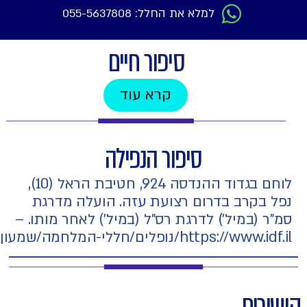
למלא את החלל: 055-5637808
סיפור חיים
קרא עוד
סיפור הנפילה
לוחם בגדוד ההנדסה 924, חטיבת הראל (10),
רום רצועת עזה. הועלה מדרגת
 לדרגת רס"ל (במיל') לאחר מותו. –
שמעון-יהושע-אסולין/