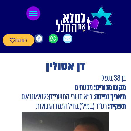
לתוכן
גיבורי חרבות ברזל
חומרי העשרה
שאלון עדכון פרטי הגיבורים
לתרומות
דן אסולין
בן 38 בנפלו
מקום מגורים:
מבטחים
תאריך נפילה:
כ"א תשרי התשפ"ד
07/10/2023
תפקיד:
רס"ר (במיל')
בחיל הגנת הגבולות