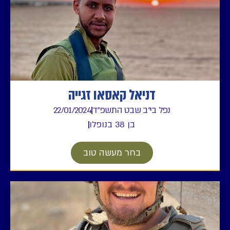
דניאל קאסאו זגייה
נפל בי"ב שבט התשפ"ד
22/01/2024
בן 38 בנופלו
בחר מעשה טוב