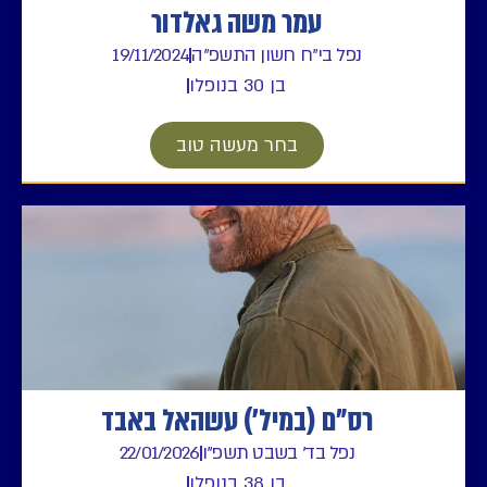
עמר משה גאלדור
נפל בי"ח חשון התשפ"ה
19/11/2024
בן 30 בנופלו
בחר מעשה טוב
רס"ם (במיל') עשהאל באבד
נפל בד' בשבט תשפ"ו
22/01/2026
בן 38 בנופלו