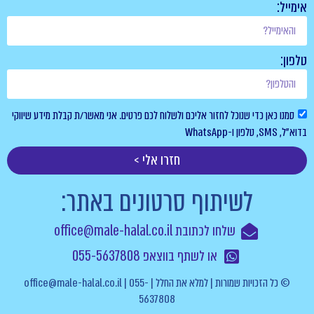
אימייל:
טלפון:
סמנו כאן כדי שנוכל לחזור אליכם ולשלוח לכם פרטים. אני מאשר/ת קבלת מידע שיווקי
בדוא”ל, SMS, טלפון ו-WhatsApp
חזרו אלי >
לשיתוף סרטונים באתר:
שלחו לכתובת office@male-halal.co.il
או לשתף בווצאפ 055-5637808
© כל הזכויות שמורות | למלא את החלל | office@male-halal.co.il | 055-
5637808