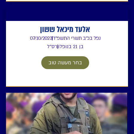
אלעד מיכאל ששון
נפל בכ"ב תשרי התשפ"ד
07/10/2023
בן 21 בנופלו
רס"ל
בחר מעשה טוב