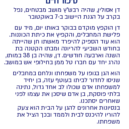
דן אסולין, שהיה רבש"ץ מושב מבטחים, נפל
בקרב על הגנת היישוב ב-7 באוקטובר
דן הוקפץ מוקדם בבוקר באותו יום, מיד עם
פלישת המחבלים, והקפיץ את כיתת הכוננות.
הוא עוד הספיק להיפרד מאשתו חן שהייתה
בחודש השביעי להריונה ומבתו הקטנה בת
השנה וארבעה חודשים. דן, שהיה בן 38 במותו,
נהרג יחד עם חברו טל ממן בחילופי אש במושב.
הוא הגן בגופו על משפחתו ונלחם במחבלים
שניסו לחדור לביתו בעוטף עזה, בן יחיד
למשפחתו אדם שכולו לב אחד גדול, נתינה
בלתי פוסקת, בן אדם שיסכן את עצמו לפני
שאחרים יסתכנו.
בנסיונות אחרונים להגן על הבית הוא צעק
להוריו להיכנס לבית ולממד ובכך הציל את
משפחתו.