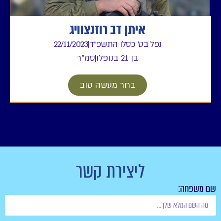
איתן דב רוזנצוויג
נפל בט' כסלו התשפ"ד
22/11/2023
בן 21 בנופלו
סמ"ר
בחר מעשה טוב
ליצירת קשר
שם משפחה: