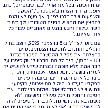
ימות השנה ובכל מזג אוויר. ״גבר שבגברים," כתב
אופק, מדריך הצוות ב"אקספרט", "השקט
והצניעות שלך הלכו לפניך. אף פעם לא נהגת
להחצין את הקושי. הפנים הטובות שלך תמיד
השרו שלווה ורוגע ברגעים מאתגרים עבור כל
אחד מאיתנו."
עם גיוסו לצה"ל, ב-8 בדצמבר 2022, הוצב בחיל
הרגלים והתנדב לחטיבת הצנחנים. סיים
בהצלחה את מסלול ההכשרה המפרך בגדוד
101 – "פתן", והיה ללוחם. חבריו לנשק סיפרו על
חבר אמת מלא חוכמה ובגרות שידע להושיט יד
לעזרה בשעת קושי, הפגין אכפתיות ודאגה,
כיבד כל אדם ותמיד דיבר בגובה העיניים.
מפקדיו העידו כי היה לוחם איכותי, מקצועי
ונחוש שלא פחד לשאול שאלות כדי להבין את
הסיבה והתכלית לכל פעולה ומשימה. "לא
משנה באיזה קושי נתקלת בדרך," סיפרו, "היה
לך משפט קבוע: 'אני לא מוותר כי אני מסיים את