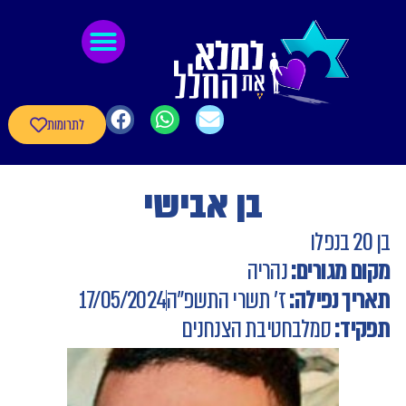
לתוכן
גיבורי חרבות ברזל
חומרי העשרה
שאלון עדכון פרטי הגיבורים
לתרומות
בן אבישי
בן 20 בנפלו
מקום מגורים:
נהריה
תאריך נפילה:
ז' תשרי התשפ"ה
17/05/2024
תפקיד:
סמל
בחטיבת הצנחנים