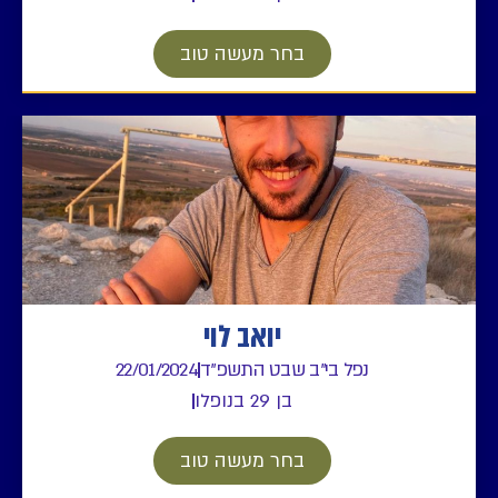
בחר מעשה טוב
יואב לוי
נפל בי"ב שבט התשפ"ד
22/01/2024
בן 29 בנופלו
בחר מעשה טוב