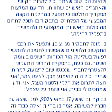
ולהיות הכי טוב שאתה יכול למרות הקושי
והאתגרים האישיים שחווית. יחד עם המלצות
מפקדיך החלטנו כי תפעל במחלקת הקצה
המבצעי של הפלחי"ק, בתפקיד בו תוכל לתרום
מהיכולות האישיות והמקצועיות ולהמשיך
בתפקיד לחימה."
בן מונה לתפקיד מגן צופן, ותפעל את רכבי
התקשוב הלווייניים שאפשרו לחטיבה להמשיך
לפעול בשליטה מול הכוחות השונים בעומק
השטח. גם כעת, בתפקידו החדש, התעקש
להצטרף לחבריו שנכנסו שוב לרצועה, למרות
שהיה יכול היה להימנע מכך. לאימו אמר, "אני
רוצה לתרום את חלקי ולסגור מעגל. אני יודע
שמחכים לי בבית, אני שומר על עצמי."
בבוקר יום שישי, 17 במאי 2024, לפני שיצא עם
חבריו למשימה, אמר בן בחיוך: "איזה כבוד זה