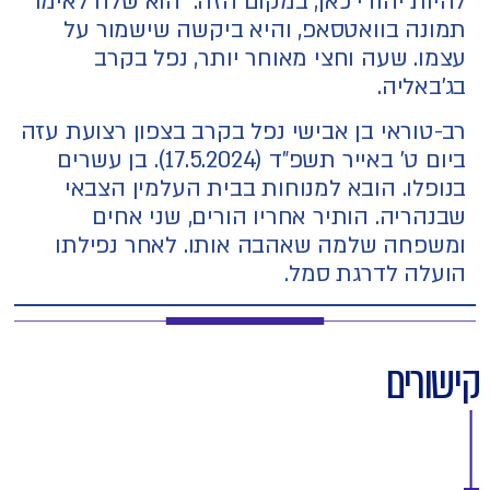
להיות יהודי כאן, במקום הזה." הוא שלח לאימו
תמונה בוואטסאפ, והיא ביקשה שישמור על
עצמו. שעה וחצי מאוחר יותר, נפל בקרב
בג'באליה.
רב-טוראי בן אבישי נפל בקרב בצפון רצועת עזה
ביום ט' באייר תשפ"ד (17.5.2024). בן עשרים
בנופלו. הובא למנוחות בבית העלמין הצבאי
שבנהריה. הותיר אחריו הורים, שני אחים
ומשפחה שלמה שאהבה אותו. לאחר נפילתו
הועלה לדרגת סמל.
קישורים