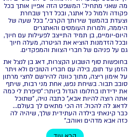
מה שאני מתחיל.' המשפט הזה אפיין אותך בכל
פקודה ולמול כל אתגר, ובכל דרך שבחרת
וצעדת בהמשך שירותך הקרבי." בכל שעה של
היממה, ולמרות העומסים והאתגרים
היום-יומיים, בן תמיד התייצב לפעילות עם חיוך,
ובכל הזדמנות הוציא את הגיטרה, מעלה חיוך
גם על פניהם של חברי הצוות והמפקדים.
בחופשות סוף השבוע הקצרות, דאג בן לנצל את
הזמן עד תום, בילה עם חבריו הטובים ולא ויתר
על אימון ריצה, מתוך כוונה להירשם לחצי מרתון
סובב תבור. בשיחת נפש, אחת מני רבות, שיתף
את ידידתו בחלומו הגדול ביותר: "סיפרת לי כמה
אתה רוצה להיות אבא," כתבה נויה, "שתוכל
לדאוג לה להכול. זה הכי מתאים לך בעולם…
כבר קינאתי בילדה העתידית שלך, שיהיה לה
כזה אבא מדהים ואוהב."
קרא עוד