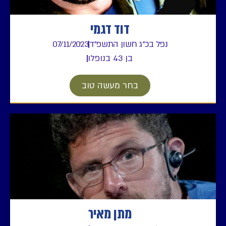
דוד דגמי
נפל בכ"ג חשון התשפ"ד
07/11/2023
בן 43 בנופלו
בחר מעשה טוב
מתן מאיר