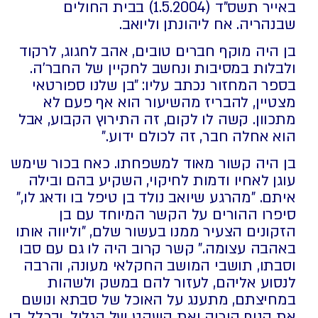
באייר תשס"ד (1.5.2004) בבית החולים
שבנהריה. אח ליהונתן וליואב.
בן היה מוקף חברים טובים, אהב לחגוג, לרקוד
ולבלות במסיבות ונחשב לחקיין של החבר'ה.
בספר המחזור נכתב עליו: "בן שלנו ספורטאי
מצטיין, להבריז מהשיעור הוא אף פעם לא
מתכוון. קשה לו לקום, זה התירוץ הקבוע, אבל
הוא אחלה חבר, זה לכולם ידוע."
בן היה קשור מאוד למשפחתו. כאח בכור שימש
עוגן לאחיו ודמות לחיקוי, השקיע בהם ובילה
איתם. "מהרגע שיואב נולד בן טיפל בו ודאג לו,"
סיפרו ההורים על הקשר המיוחד עם בן
הזקונים הצעיר ממנו בעשור שלם, "וליווה אותו
באהבה עצומה." קשר קרוב היה לו גם עם סבו
וסבתו, תושבי המושב החקלאי מעונה, והרבה
לנסוע אליהם, לעזור להם במשק ולשהות
במחיצתם, מתענג על האוכל של סבתא ונושם
את הנוף הירוק ואת השקט של הגליל. ובכלל, בן