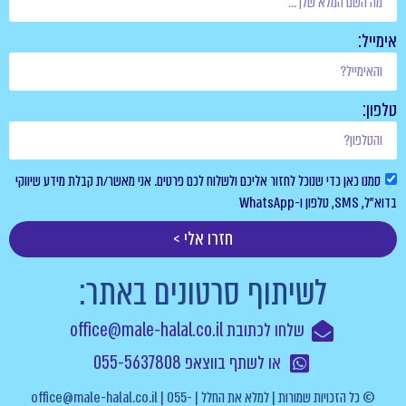
אימייל:
טלפון:
סמנו כאן כדי שנוכל לחזור אליכם ולשלוח לכם פרטים. אני מאשר/ת קבלת מידע שיווקי
בדוא”ל, SMS, טלפון ו-WhatsApp
חזרו אלי >
לשיתוף סרטונים באתר:
שלחו לכתובת office@male-halal.co.il
או לשתף בווצאפ 055-5637808
© כל הזכויות שמורות | למלא את החלל | office@male-halal.co.il | 055-