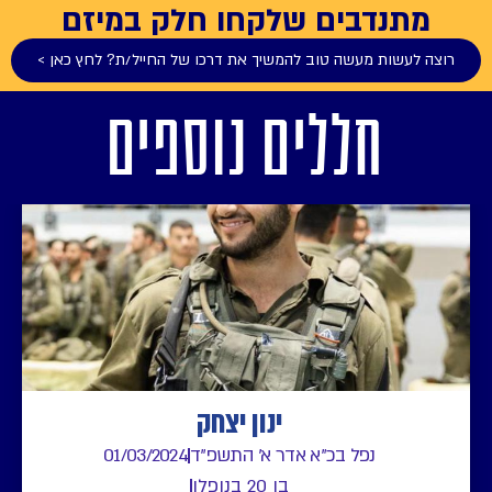
מתנדבים שלקחו חלק במיזם
רוצה לעשות מעשה טוב להמשיך את דרכו של החייל/ת? לחץ כאן >
חללים נוספים
ינון יצחק
נפל בכ"א אדר א' התשפ"ד
01/03/2024
בן 20 בנופלו