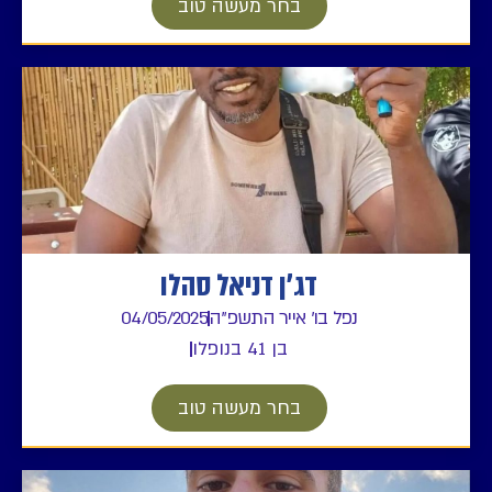
בחר מעשה טוב
דג'ן דניאל סהלו
נפל בו' אייר התשפ"ה
04/05/2025
בן 41 בנופלו
בחר מעשה טוב