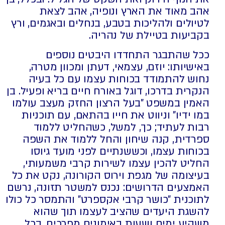
אהב מאוד את הארץ ונופיה, אהב לצאת
לטיולים ולהליכות בטבע, בנחלים ובאגמים, ורץ
בקביעות בטיילת של נהריה.
ככל שהתבגר התחדדו היבטים נוספים
באישיותו: יוזם, עצמאי, דעתן ומכוון מטרה,
נחוש להתמודד בכוחות עצמו עם כל בעיה
הנקרית בדרכו, דוגל באורח חיים בריא ופעיל. בן
האמין במשפט "בעל הרצון החזק מעצב עולמו
במו ידיו" וניווט את חייו בהתאם, עם תוכניות
רבות לעתיד; כך, למשל, כשהחליט ללמוד
ספרדית, קנה שיחון והחל ללמוד את השפה
בכוחות עצמו, וכששנתיים לפני מועד גיוסו
החליט להכין עצמו לשירות קרבי משמעותי,
בעיצומה של מגפת וירוס הקורונה, נקט את כל
האמצעים הדרושים: נכנס למשטר תזונה, נרשם
לתוכנית "כושר קרבי אקספרט" והתמסר כל כולו
להשגת היעדים שהציב לעצמו תוך שהוא
משקיע ימים ושעות באימונים מפרכים, בכל