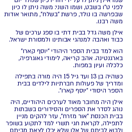
שמו אילן ניתן לו על ידי הוריו כיון שנולד יום
לפני ט"ו בשבט, ושמו השני: משה ניתן לו כיון
שבפרשה בו נולד, פרשת "בשלח", מתואר אודות
משה רבנו.
אילן משה גדל בבית דתי בו ספג ערכים של
כבוד ואהבה למנהגי אבותינו ולמסורת ישראל.
הוא למד בבית הספר היהודי "יוסף קארו"
בארגנטינה. אהב קריאה, לימודי גאוגרפיה,
כלכלה ועיון במפות.
כשהיה בן 13 ועד גיל 15 היה מורה בתפילה
ומדריך של פעולות חברתיות לילדים בבית
הספר היסודי "יוסף קארו".
אילן היה מחובר מאוד לערכים היהודיים, היה
נוהג לסדר את הספרים והסידורים בשבתות
בבית הכנסת "אור מזרח", עזר להקים מניין
לתפילה, לקראת חגי תשרי למד לתקוע בשופר
ולבוא לביתם של אלו שלא יכלו לצאת מביתם