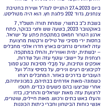
ביום 27.4.2023 התגייס לצה"ל ושירת בחטיבת
צנחנים, גדוד 202 פלוגת חץ. הוא היה מטוליסט.
בשבת כ"ב בתשרי, שמחת תורה תשפ"ד, 7
באוקטובר 2023, בשעה שש וחצי בבוקר, פתח
ארגון הטרור חמאס במתקפת פתע על ישראל.
בחסות ירי מסיבי של טילים ורקטות מרצועת
עזה לאזורים נרחבים בארץ חדרו אלפי מחבלים
– יבשתית, ימית ואווירית, והחלו במתקפה
רצחנית על יישובי עוטף עזה ועל שדרות,
אופקים ונתיבות, על מְבַלי מסיבות טבע סמוך
לקיבוצים רעים ונירים, על בסיסי צה"ל ועל
העוברים בדרכים באזור. המחבלים רצחו
כשמונה-מאות אזרחים בבתיהם, במכוניותיהם,
אחרי שביצעו בהם פשעים כבדים. חטפו
לרצועת עזה מאות ישראלים והחריבו, בזזו
והעלו באש בתים ורכוש. מאות חיילים, שוטרים,
אנשי כוחות הביטחון וחברי כיתות הכוננות