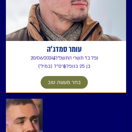
עומר סמדג׳ה
נפל בז' תשרי התשפ"ה
20/06/2024
בן 25 בנופלו
רס"ל (במיל')
בחר מעשה טוב