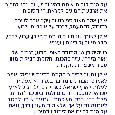
על מנת לזכות אותם במצווה זו, וכן נהג למכור
את ארבעת המינים לקראת חג הסוכות.
אילן אהב מאוד ספורט ובעיקר אהב לשחק
כדורגל, להתעמל, לרכב על אופניים ולרוץ.
אילן לאורך שנותיו היה תמיד חייכן, ערני, לבבי,
חברותי ובעל ביטחון עצמי.
כשהיה בן 16 התנדב באופן קבוע בגמ"ח של
"אור מזרח". עזר בהכנת וחלוקת חבילות מזון
עבור משפחות נזקקות.
אילן נחשף לסיפור הקמת מדינת ישראל ואמר
לאמו כי מבחינתו מדובר בנס והוא מעוניין
לעלות לארץ ישראל. כשהיה בן 17 הגיע לארץ
ישראל למספר חודשים ולמד בישיבה "הדרת
מלך" בבני ברק. משפחתו שכנעה אותו לחזור
לארגנטינה על אף שלא היה מעונין בכך, וזאת
על מנת לסיים את לימודיו בתיכון.