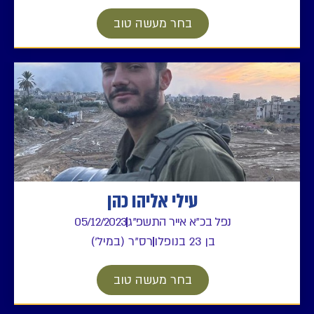
בחר מעשה טוב
עילי אליהו כהן
נפל בכ"א אייר התשפ"ג
05/12/2023
בן 23 בנופלו
רס"ר (במיל')
בחר מעשה טוב