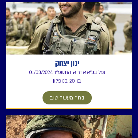
ינון יצחק
נפל בכ"א אדר א' התשפ"ד
01/03/2024
בן 20 בנופלו
בחר מעשה טוב