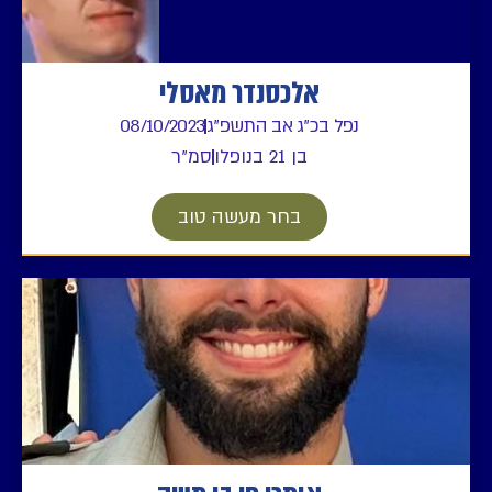
אלכסנדר מאסלי
נפל בכ"ג אב התשפ"ג
08/10/2023
בן 21 בנופלו
סמ"ר
בחר מעשה טוב