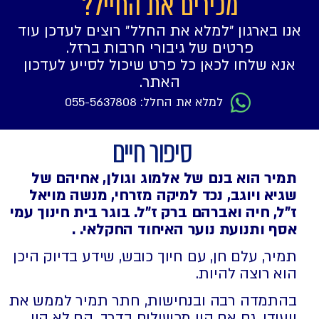
מכירים את החייל?
אנו בארגון ״למלא את החלל״ רוצים לעדכן עוד
פרטים של גיבורי חרבות ברזל.
אנא שלחו לכאן כל פרט שיכול לסייע לעדכון
האתר.
למלא את החלל: 055-5637808
סיפור חיים
תמיר הוא בנם של אלמוג וגולן, אחיהם של
שגיא ויוגב, נכד למיקה
מזרחי, מנשה מויאל
ז"ל, חיה ואברהם ברק ז"ל.
בוגר בית חינוך עמי
אסף ותנועת נוער האיחוד החקלאי. .
תמיר, עלם חן, עם חיוך כובש, שידע בדיוק היכן
הוא רוצה להיות.
בהתמדה רבה ובנחישות, חתר תמיר לממש את
ייעודו. גם אם היו מכשולים בדרך, הם לא היו