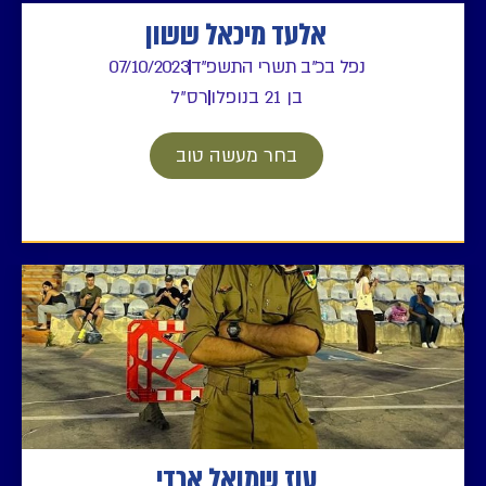
אלעד מיכאל ששון
נפל בכ"ב תשרי התשפ"ד
07/10/2023
בן 21 בנופלו
רס"ל
בחר מעשה טוב
עוז שמואל ארדי