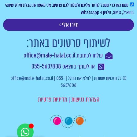
סמנו כאן כדי שנוכל לחזור אליכם ולשלוח לכם פרטים. אני מאשר/ת קבלת מידע שיווקי
בדוא”ל, SMS, טלפון ו-WhatsApp
חזרו אלי >
לשיתוף סרטונים באתר:
שלחו לכתובת office@male-halal.co.il
או לשתף בווצאפ 055-5637808
© כל הזכויות שמורות | למלא את החלל | office@male-halal.co.il | 055-
5637808
הצהרת נגישות
|
מדיניות פרטיות