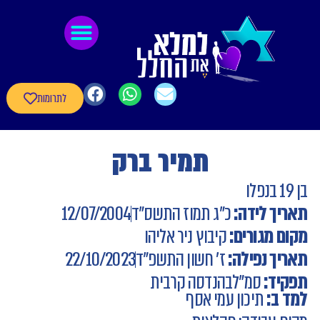
לתוכן
גיבורי חרבות ברזל
חומרי העשרה
שאלון עדכון פרטי הגיבורים
לתרומות
תמיר ברק
בן 19 בנפלו
תאריך לידה:
כ"ג תמוז התשס"ד
12/07/2004
מקום מגורים:
קיבוץ ניר אליהו
תאריך נפילה:
ז' חשון התשפ"ד
22/10/2023
תפקיד:
סמ"ל
בהנדסה קרבית
למד ב:
תיכון עמי אסף