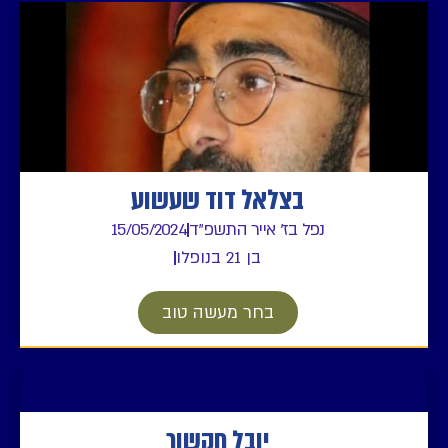
בצלאל דוד שעשוע
נפל בז' אייר התשפ"ד
15/05/2024
בן 21 בנופלו
בחר מעשה טוב
יובל חקשור