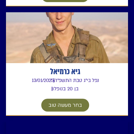
גיא כרמיאל
נפל בי"ג טבת התשפ"ה
13/01/2025
בן 20 בנופלו
בחר מעשה טוב