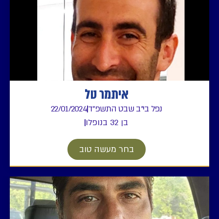
איתמר טל
נפל בי"ב שבט התשפ"ד
22/01/2024
בן 32 בנופלו
בחר מעשה טוב