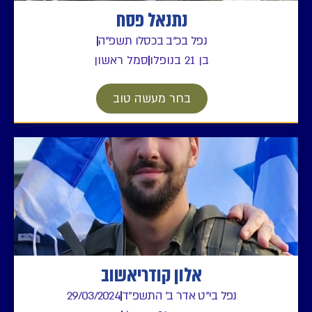
נתנאל פסח
נפל בכ"ב בכסלו תשפ"ה
בן 21 בנופלו
סמל ראשון
בחר מעשה טוב
אלון קודריאשוב
נפל בי"ט אדר ב' התשפ"ד
29/03/2024