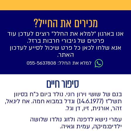
מכירים את החייל?
אנו בארגון ״למלא את החלל״ רוצים לעדכן עוד
פרטים של גיבורי חרבות ברזל.
אנא שלחו לכאן כל פרט שיכול לסייע לעדכון
האתר.
למלא את החלל: 055-5637808
סיפור חיים
בנם של שושי וירון רוני. נולד ביום כ"ח בסיוון
תשל"ז (14.6.1977) וגדל במבוא חמה. אח ליגאל,
זהר, אורנית, זיו, דן וגל.
עמרי נישא לדפנה ולזוג נולדו שלושה
ילדים:מיקה, עמית וגאיה.