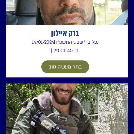
ברק איילון
נפל בד' שבט התשפ"ד
14/01/2024
בן 45 בנופלו
בחר מעשה טוב