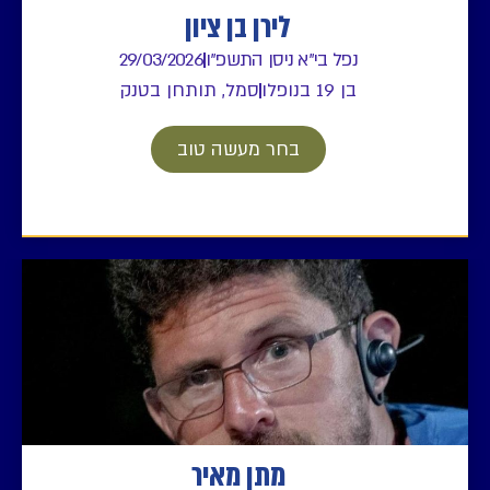
לירן בן ציון
נפל בי"א ניסן התשפ"ו
29/03/2026
בן 19 בנופלו
סמל, תותחן בטנק
בחר מעשה טוב
מתן מאיר