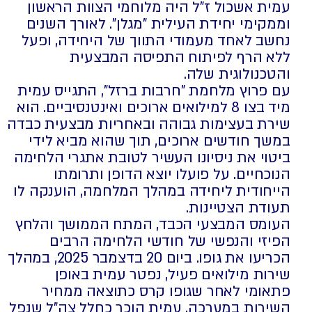
עמית אשכול ז"ל היה מלוחמי הצוות הראשון
וממקימי יחידת העילית "מגלן". לאורך השנים
נחשב לאחד מעמודי התווך של היחידה, ופעל
ללא הרף לפיתוח התפיסה המבצעית
והטכנולוגית שלה.
עם פרוץ מלחמת "חרבות ברזל", התגייס עמית
מיד בצו 8 למילואים ארוכים ואינטנסיביים. הוא
שירת בעצימות גבוהה ובאחריות מבצעית כבדה
במשך חודשים ארוכים, תוך שהוא מביא לידי
ביטוי את ניסיונו העשיר לטובת אתגרי הלחימה
הנוכחיים. על פועלו יוצא הדופן ותרומתו
הייחודית ליחידה במהלך המלחמה, הוענקה לו
תעודת הצטיינות.
העומס המבצעי הכבד, המתח הממושך והלחץ
הפיזי והנפשי של חודשי הלחימה הרבים
הכריעו את גופו. ביום 20 בדצמבר 2025, במהלך
שירות מילואים פעיל, נפטר עמית באופן
פתאומי לאחר שגופו קרס כתוצאה ממחיר
השירות במערכה. עמית הוכר כחלל צה"ל שנפל