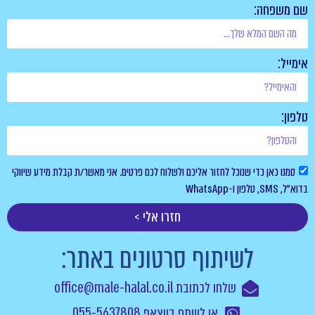
שם משפחה:
אימייל:
טלפון:
סמנו כאן כדי שנוכל לחזור אליכם ולשלוח לכם פרטים. אני מאשר/ת קבלת מידע שיווקי
בדוא”ל, SMS, טלפון ו-WhatsApp
חזרו אלי >
לשיתוף סרטונים באתר:
שלחו לכתובת office@male-halal.co.il
או לשתף בווצאפ 055-5637808