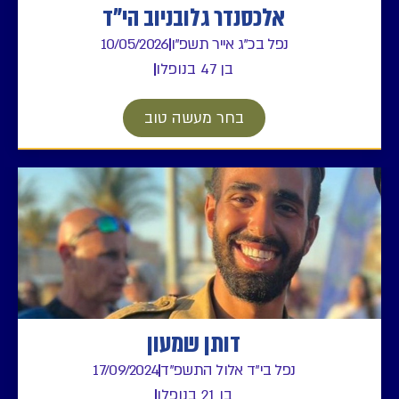
אלכסנדר גלובניוב הי"ד
נפל בכ"ג אייר תשפ"ו
10/05/2026
בן 47 בנופלו
בחר מעשה טוב
דותן שמעון
נפל בי"ד אלול התשפ"ד
17/09/2024
בן 21 בנופלו