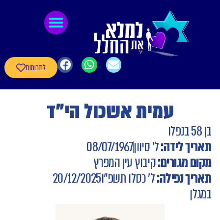
לתוכן
גיבורי חרבות ברזל
חומרי העשרה
שאלון עדכון פרטי הגיבורים
לתרומות
עמית אשכול הי"ד
בן 58 בנפלו
תאריך לידה:
ל' סיוון
08/07/1967
מקום מגורים:
קיבוץ עין המפרץ
תאריך נפילה:
ל' כסלו תשפ"ו
20/12/2025
במגלן