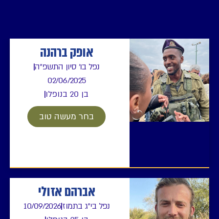
אופק ברהנה
נפל בו' סיון התשפ"ה
02/06/2025
בן 20 בנופלו
בחר מעשה טוב
אברהם אזולי
נפל בי"ג בתמוז
10/09/2026