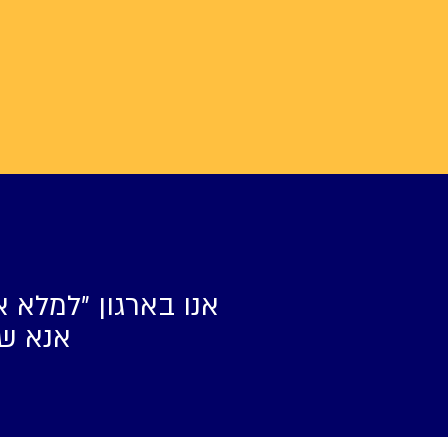
אנו בארגון ״למלא א
אנא של