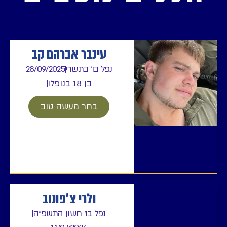
עינבר אברהם קב
נפל בו' בתשרי
28/09/2025
בן 18 בנופלו
בחר מעשה טוב
ולרי צ׳פונוב
נפל בו' חשון התשפ"ה