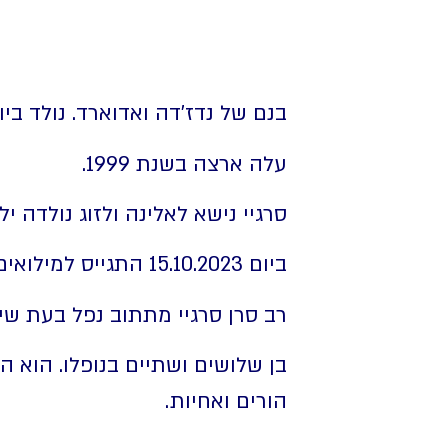
בנם של נדז'דה ואדוארד. נולד ביום כ"ב בשבט תשנ"ג (993
עלה ארצה בשנת 1999.
סרגיי נישא לאלינה ולזוג נולדה ילד
ביום 15.10.2023 התגייס למילואים ושירת בחיל הרגלים.
רב סרן סרגיי מתתוב נפל בעת שירותו 
בן שלושים ושתיים בנופלו. הוא ה
הורים ואחיות.