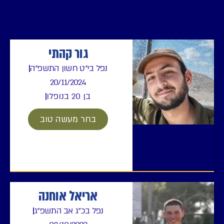
גור קהתי
נפל בי"ט חשון התשפ"ה
20/11/2024
בן 20 בנופלו
בחר מעשה טוב
אריאל אוחנה
נפל בכ"ג אב התשפ"ג