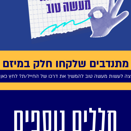
מתנדבים שלקחו חלק במיזם
צה לעשות מעשה טוב להמשיך את דרכו של החייל/ת? לחץ כאן 
חללים נוספים