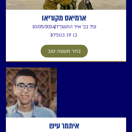
ארמיאס מקוריאו
נפל בב' אייר התשפ"ד
10/05/2024
בן 19 בנופלו
בחר מעשה טוב
איתמר עיש