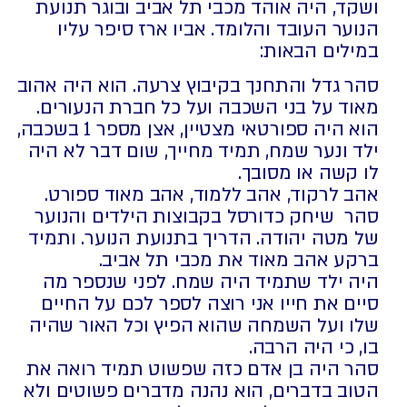
ושקד, היה אוהד מכבי תל אביב ובוגר תנועת
הנוער העובד והלומד. אביו ארז סיפר עליו
במילים הבאות:
סהר גדל והתחנך בקיבוץ צרעה. הוא היה אהוב
מאוד על בני השכבה ועל כל חברת הנעורים.
הוא היה ספורטאי מצטיין, אצן מספר 1 בשכבה,
ילד ונער שמח, תמיד מחייך, שום דבר לא היה
לו קשה או מסובך.
אהב לרקוד, אהב ללמוד, אהב מאוד ספורט.
סהר שיחק כדורסל בקבוצות הילדים והנוער
של מטה יהודה. הדריך בתנועת הנוער. ותמיד
ברקע אהב מאוד את מכבי תל אביב.
היה ילד שתמיד היה שמח. לפני שנספר מה
סיים את חייו אני רוצה לספר לכם על החיים
שלו ועל השמחה שהוא הפיץ וכל האור שהיה
בו, כי היה הרבה.
סהר היה בן אדם כזה שפשוט תמיד רואה את
הטוב בדברים, הוא נהנה מדברים פשוטים ולא