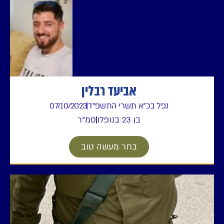
אביעד רבלין
נפל בכ"א תשרי התשפ"ד
07/10/2023
בן 23 בנופלו
סמ"ר
בחר מעשה טוב