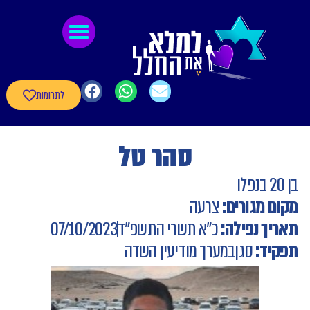
לתוכן
גיבורי חרבות ברזל
חומרי העשרה
שאלון עדכון פרטי הגיבורים
לתרומות
סהר טל
בן 20 בנפלו
מקום מגורים:
צרעה
תאריך נפילה:
כ"א תשרי התשפ"ד
07/10/2023
תפקיד:
סגן
במערך מודיעין השדה