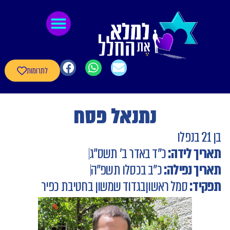
לתוכן
גיבורי חרבות ברזל
חומרי העשרה
שאלון עדכון פרטי הגיבורים
לתרומות
נתנאל פסח
בן 21 בנפלו
תאריך לידה:
כ"ד באדר ב' תשס"ג
תאריך נפילה:
כ"ב בכסלו תשפ"ה
תפקיד:
סמל ראשון
בגדוד שמשון בחטיבת כפיר