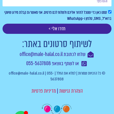
סמנו כאן כדי שנוכל לחזור אליכם ולשלוח לכם פרטים. אני מאשר/ת קבלת מידע שיווקי
בדוא”ל, SMS, טלפון ו-WhatsApp
חזרו אלי >
לשיתוף סרטונים באתר:
שלחו לכתובת office@male-halal.co.il
או לשתף בווצאפ 055-5637808
© כל הזכויות שמורות | למלא את החלל | office@male-halal.co.il | 055-
5637808
הצהרת נגישות
|
מדיניות פרטיות