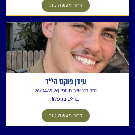
בחר מעשה טוב
עידן פוקס הי"ד
נפל בט' אייר תשפ"ו
26/04/2026
בן 19 בנופלו
בחר מעשה טוב