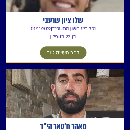
שלו ציון שרעבי
נפל בי"ז חשון התשפ"ד
01/11/2023
בן 22 בנופלו
בחר מעשה טוב
מאהר ח'טאר הי"ד