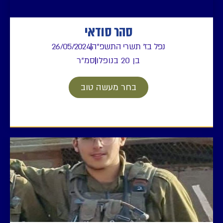
סהר סודאי
נפל בז' תשרי התשפ"ה
26/05/2024
בן 20 בנופלו
סמ"ר
בחר מעשה טוב