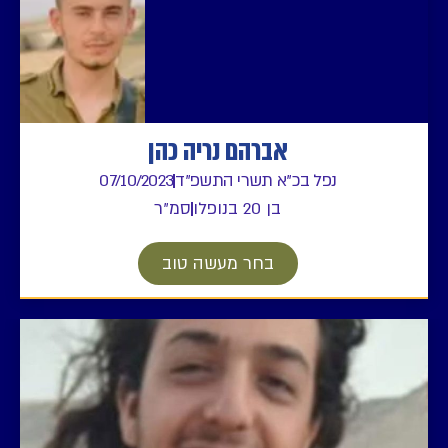
אברהם נריה כהן
נפל בכ"א תשרי התשפ"ד
07/10/2023
בן 20 בנופלו
סמ"ר
בחר מעשה טוב