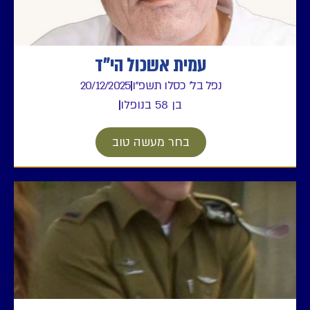
עמית אשכול הי"ד
נפל בל' כסלו תשפ"ו
20/12/2025
בן 58 בנופלו
בחר מעשה טוב