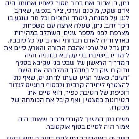
נתן, בן אהוב ואח בכור מסור לאחיו ואחותו, היה
אדם שקט, מופנם וערכי, צייר בנפשו, שאהב
לנגן על פסנתר, גיטרה ותופים וכל מה שנגע בו
הפך זהב. נתן, שעלה ארצה עם משפחתו
מצרפת לפני מספר שנים, השתלב במהירות
בארץ והיה לאדם חברותי ואהוב על כל סובביו.
נתן גדל על ערכי אהבת התורה והארץ, סיים את
לימודיו בישיבת בני עקיבא בנתניה והיה
המדריך הראשון של שבט בני עקיבא בסניף
ותיקים שקיבל במהלך המלחמה את השם
"רעים". כאשר הגיע שעתו להתגייס, שאף נתן
להצטרף ליחידה קרבית ולבסוף התגייס לגדוד
דוכיפת של חטיבת כפיר, הוא סיים את
הטירונות כמצטיין ואף קיבל את הכומתה של
מפקדו.
משם נתן המשיך לקורס מ"כים שאותו היה
אמור היה לסיים בסוף אוקטובר.
בשבעה באוקטובר נתן לחם בחירוף נפש ובעוז