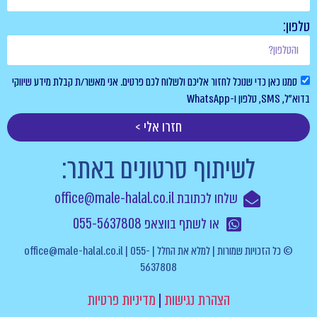
טלפון:
סמנו כאן כדי שנוכל לחזור אליכם ולשלוח לכם פרטים. אני מאשר/ת קבלת מידע שיווקי
בדוא”ל, SMS, טלפון ו-WhatsApp
חזרו אלי >
לשיתוף סרטונים באתר:
שלחו לכתובת office@male-halal.co.il
או לשתף בווצאפ 055-5637808
© כל הזכויות שמורות | למלא את החלל | office@male-halal.co.il | 055-
5637808
הצהרת נגישות
|
מדיניות פרטיות