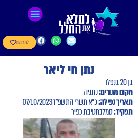
לתוכן
גיבורי חרבות ברזל
חומרי העשרה
שאלון עדכון פרטי הגיבורים
לתרומות
נתן חי ליאר
בן 20 בנפלו
מקום מגורים:
נתניה
תאריך נפילה:
כ"א תשרי התשפ"ד
07/10/2023
תפקיד:
סמל
בחטיבת כפיר