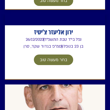
בחר מעשה טוב
ירון אליעזר צ'יטיז
נפל בי"ד טבת התשפ"ד
26/12/2023
בן 23 בנופלו
סמ"פ בגדוד שקד, סרן
בחר מעשה טוב