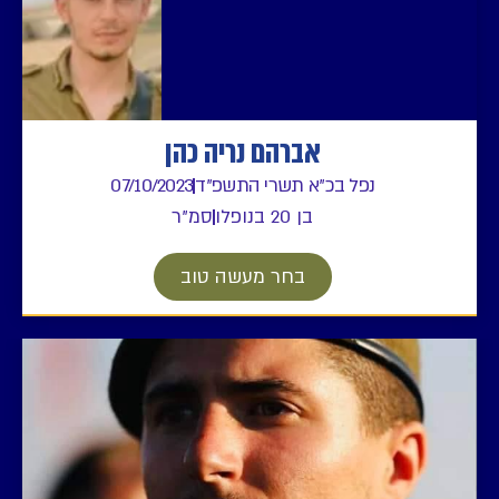
אברהם נריה כהן
נפל בכ"א תשרי התשפ"ד
07/10/2023
בן 20 בנופלו
סמ"ר
בחר מעשה טוב