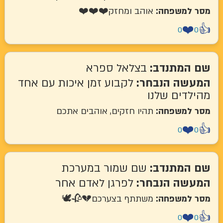
מסר למשפחה:
אוהב ומחזק❤️❤️❤️
❤️
👍
0
0
שם המתנדב:
בצלאל ספרא
המעשה הנבחר:
לקבוע זמן איכות עם אחד
מהילדים שלנו
מסר למשפחה:
תהיו חזקים, אוהבים אתכם
❤️
👍
0
0
שם המתנדב:
שם שמור במערכת
המעשה הנבחר:
לפרגן לאדם אחר
מסר למשפחה:
משתתף בצערכם💔🥀🕊️
❤️
👍
0
0