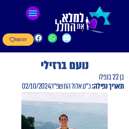
לתוכן
גיבורי חרבות ברזל
חומרי העשרה
שאלון עדכון פרטי הגיבורים
לתרומות
נועם ברזילי
בן 22 בנפלו
תאריך נפילה:
כ"ט אלול התשפ"ד
02/10/2024