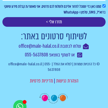
סמנו כאן כדי שנוכל לחזור אליכם ולשלוח לכם פרטים. אני מאשר/ת קבלת מידע שיווקי
בדוא”ל, SMS, טלפון ו-WhatsApp
חזרו אלי >
לשיתוף סרטונים באתר:
שלחו לכתובת office@male-halal.co.il
או לשתף בווצאפ 055-5637808
© כל הזכויות שמורות | למלא את החלל | office@male-halal.co.il | 055-
5637808
הצהרת נגישות
|
מדיניות פרטיות