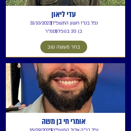
עדי ליאון
נפל בט"ז חשון התשפ"ד
31/10/2023
בן 20 בנופלו
סמ"ר
בחר מעשה טוב
אומרי חי בן משה
נפל בכ"ה אלול התשפ"ה
18/09/2025