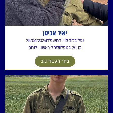
יאיר אביטן
נפל בכ"ב סיון התשפ"ד
28/06/2024
בן 20 בנופלו
סמל ראשון, לוחם
בחר מעשה טוב