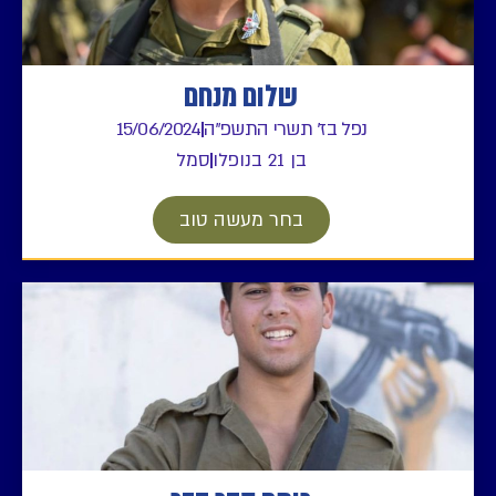
שלום מנחם
נפל בז' תשרי התשפ"ה
15/06/2024
בן 21 בנופלו
סמל
בחר מעשה טוב