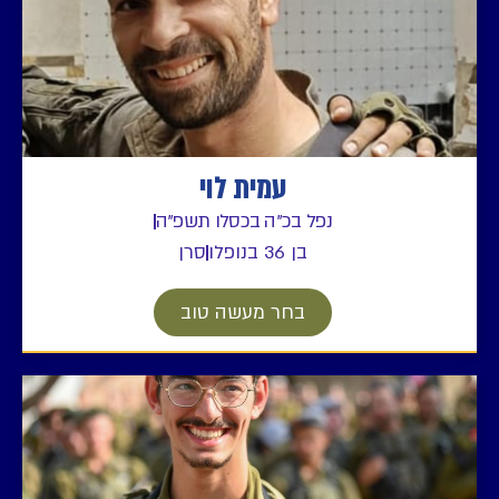
עמית לוי
נפל בכ"ה בכסלו תשפ"ה
בן 36 בנופלו
סרן
בחר מעשה טוב