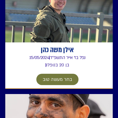
אילן משה כהן
נפל בז' אייר התשפ"ד
15/05/2024
בן 20 בנופלו
בחר מעשה טוב