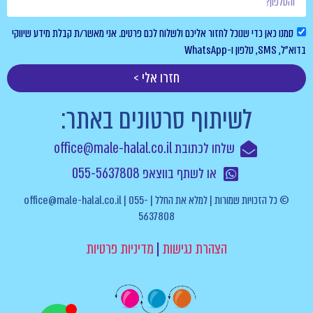
סמנו כאן כדי שנוכל לחזור אליכם ולשלוח לכם פרטים. אני מאשר/ת קבלת מידע שיווקי
בדוא”ל, SMS, טלפון ו-WhatsApp
חזרו אלי >
לשיתוף סרטונים באתר:
שלחו לכתובת office@male-halal.co.il
או לשתף בווצאפ 055-5637808
© כל הזכויות שמורות | למלא את החלל | office@male-halal.co.il | 055-
5637808
הצהרת נגישות
|
מדיניות פרטיות