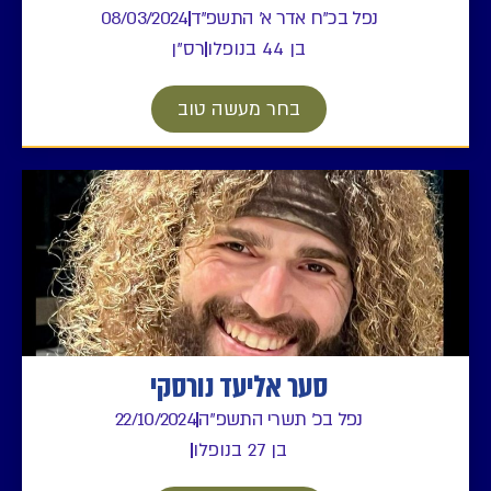
נפל בכ"ח אדר א' התשפ"ד
08/03/2024
בן 44 בנופלו
רס"ן
בחר מעשה טוב
סער אליעד נורסקי
נפל בכ' תשרי התשפ"ה
22/10/2024
בן 27 בנופלו