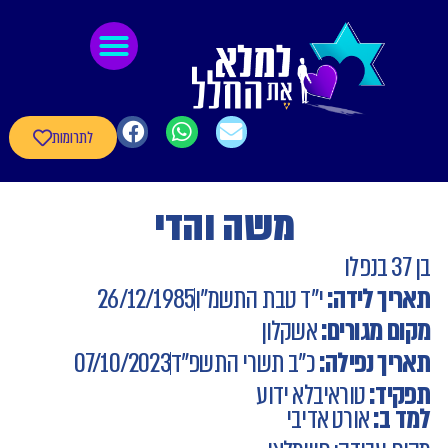
לתוכן
גיבורי חרבות ברזל
חומרי העשרה
שאלון עדכון פרטי הגיבורים
לתרומות
משה והדי
בן 37 בנפלו
תאריך לידה:
י"ד טבת התשמ"ו
26/12/1985
מקום מגורים:
אשקלון
תאריך נפילה:
כ"ב תשרי התשפ"ד
07/10/2023
תפקיד:
טוראי
בלא ידוע
למד ב:
אורט אדיבי