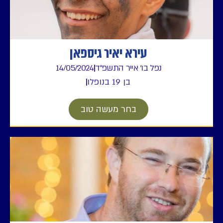
עירא יאיר גיספאן
נפל בו' אייר התשפ"ד
14/05/2024
בן 19 בנופלו
בחר מעשה טוב