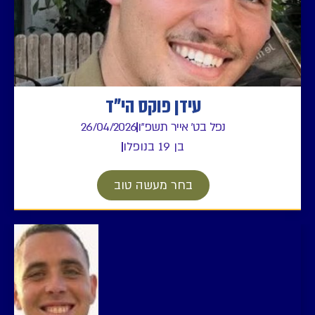
עידן פוקס הי"ד
נפל בט' אייר תשפ"ו
26/04/2026
בן 19 בנופלו
בחר מעשה טוב