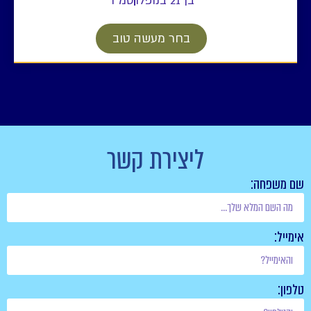
בן 21 בנופלו
סמ"ר
בחר מעשה טוב
ליצירת קשר
שם משפחה:
אימייל:
טלפון: