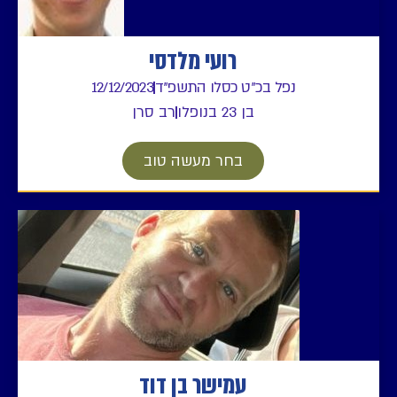
רועי מלדסי
נפל בכ"ט כסלו התשפ"ד
12/12/2023
בן 23 בנופלו
רב סרן
בחר מעשה טוב
עמישר בן דוד