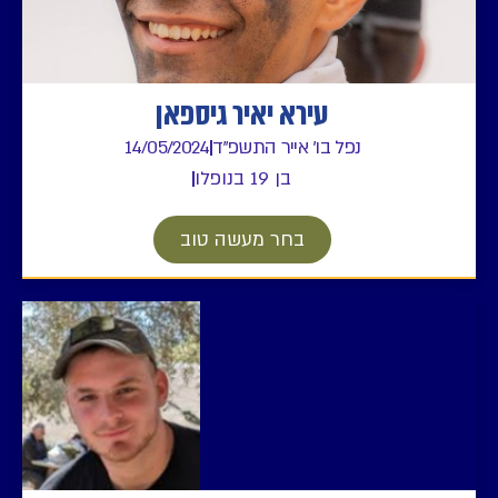
עירא יאיר גיספאן
נפל בו' אייר התשפ"ד
14/05/2024
בן 19 בנופלו
בחר מעשה טוב