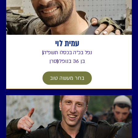
עמית לוי
נפל בכ"ה בכסלו תשפ"ה
בן 36 בנופלו
סרן
בחר מעשה טוב