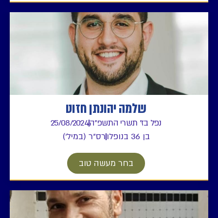
שלמה יהונתן חזוט
נפל בז' תשרי התשפ"ה
25/08/2024
בן 36 בנופלו
רס"ר (במיל')
בחר מעשה טוב