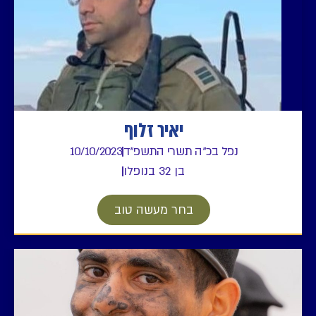
יאיר זלוף
נפל בכ"ה תשרי התשפ"ד
10/10/2023
בן 32 בנופלו
בחר מעשה טוב