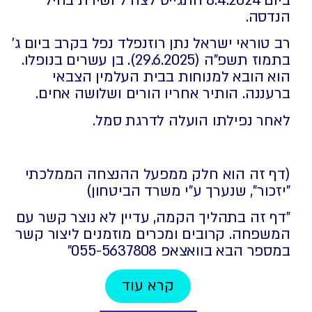
ביום 8.4.2024 התגייס לצה"ל ושירת בחיל
הנדסה.
רב טוראי ישראל נתן רוזנפלד נפל בקרב ביום ג'
בתמוז תשפ"ה (29.6.2025). בן עשרים בנופלו.
הוא הובא למנוחות בבית העלמין הצבאי
ברעננה. הותיר אחריו הורים ושלושה אחים.
לאחר נפילתו הועלה לדרגת סמל.
(דף זה הוא חלק ממפעל ההנצחה הממלכתי
"יזכור", שנערך ע"י משרד הביטחון)
"דף זה בתהליך הקמה, עדיין לא נוצר קשר עם
המשפחה. קרובים ומכרים מוזמנים ליצור קשר
במספר הבא בוואצאפ 055-5637808⁩"
קרא עוד