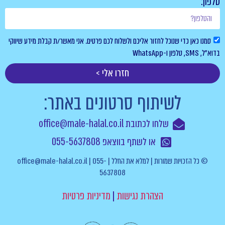
טלפון:
סמנו כאן כדי שנוכל לחזור אליכם ולשלוח לכם פרטים. אני מאשר/ת קבלת מידע שיווקי
בדוא”ל, SMS, טלפון ו-WhatsApp
חזרו אלי >
לשיתוף סרטונים באתר:
שלחו לכתובת office@male-halal.co.il
או לשתף בווצאפ 055-5637808
© כל הזכויות שמורות | למלא את החלל | office@male-halal.co.il | 055-
5637808
הצהרת נגישות
|
מדיניות פרטיות