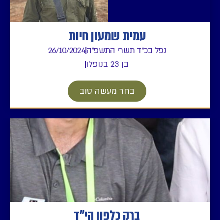
עמית שמעון חיות
נפל בכ"ד תשרי התשפ"ה
26/10/2024
בן 23 בנופלו
בחר מעשה טוב
ברק כלפון הי"ד