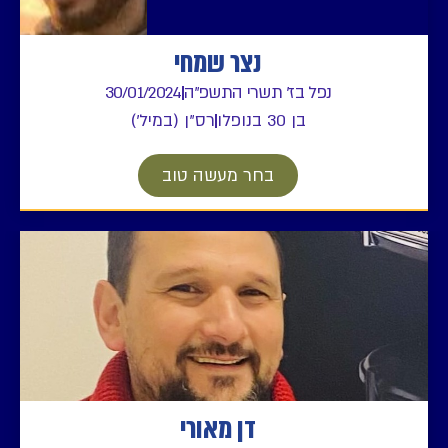
נצר שמחי
נפל בז' תשרי התשפ"ה
30/01/2024
בן 30 בנופלו
רס"ן (במיל')
בחר מעשה טוב
דן מאורי