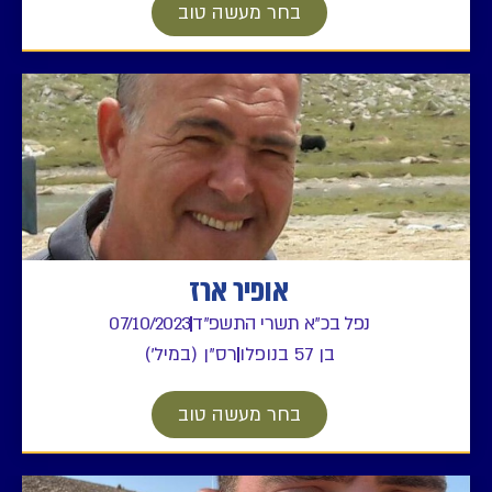
בחר מעשה טוב
אופיר ארז
נפל בכ"א תשרי התשפ"ד
07/10/2023
בן 57 בנופלו
רס"ן (במיל')
בחר מעשה טוב