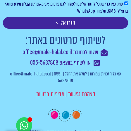
סמנו כאן כדי שנוכל לחזור אליכם ולשלוח לכם פרטים. אני מאשר/ת קבלת מידע שיווקי
בדוא”ל, SMS, טלפון ו-WhatsApp
חזרו אלי >
לשיתוף סרטונים באתר:
שלחו לכתובת office@male-halal.co.il
או לשתף בווצאפ 055-5637808
© כל הזכויות שמורות | למלא את החלל | office@male-halal.co.il | 055-
5637808
הצהרת נגישות
|
מדיניות פרטיות