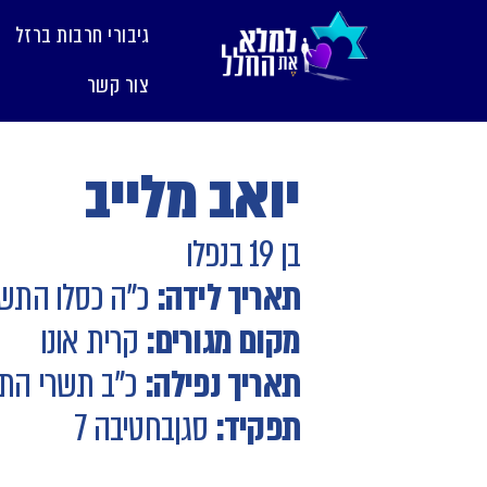
לתוכן
גיבורי חרבות ברזל
צור קשר
יואב מלייב
בן 19 בנפלו
תאריך לידה:
כ"ה כסלו התש
מקום מגורים:
קרית אונו
תאריך נפילה:
כ"ב תשרי הת
תפקיד:
סגן
בחטיבה 7