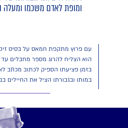
ומופת לאדם משכמו ומעלה ולל
עם פרוץ מתקפת חמאס על בסיס זיקים ב7/10 , יצא יואב לעמדת השמירה לסייע לחיילים בהדיפ
הוא הצליח להרוג מספר מחבלים עד ש
בזמן פציעתו הספיק לכתוב מכתב לאוהביו, בו כתב "20 
במותו ובגבורתו הציל את החיילים בב