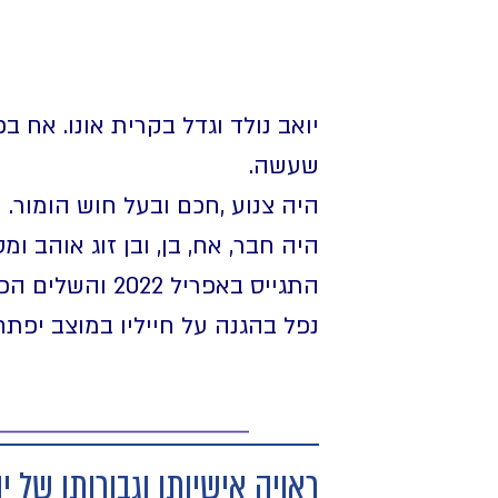
יואב נולד וגדל בקרית אונו. אח ב
שעשה.
היה צנוע ,חכם ובעל חוש הומור. ה
היה חבר, אח, בן, ובן זוג אוהב ומס
התגייס באפריל 2022 והשלים הכשרה למסלול קרבי. עבר קורס קצינים בהצטיינות.
נפל בהגנה על חייליו במוצב יפתח
ראויה אישיותו וגבורותו של 