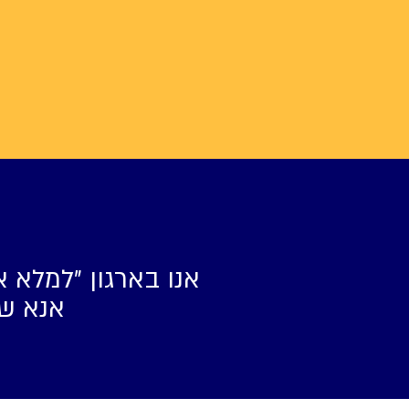
אנו בארגון ״למלא א
אנא של