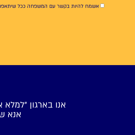
אשמח להיות בקשר עם המשפחה ככל שיתאפש
אנו בארגון ״למלא א
אנא של