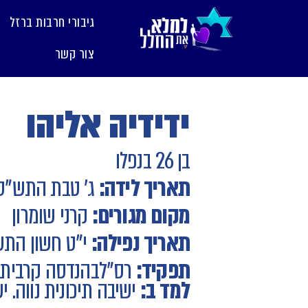
לתוכן
גיבורי חרבות ברזל
צור קשר
ידידיה אליהו
בן 26 בנפלו
תאריך לידה:
ג' טבת התש"ס
מקום מגורים:
קרני שומרון
תאריך נפילה:
י"ט חשון הת
תפקיד:
רס"ל
בהנדסה קרבית
למד ב:
ישיבה תיכונית נווה. 