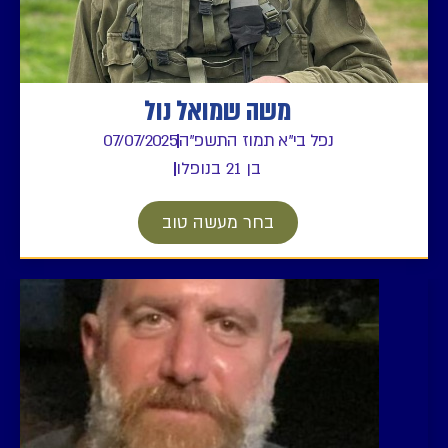
משה שמואל נול
נפל בי"א תמוז התשפ"ה
07/07/2025
בן 21 בנופלו
בחר מעשה טוב