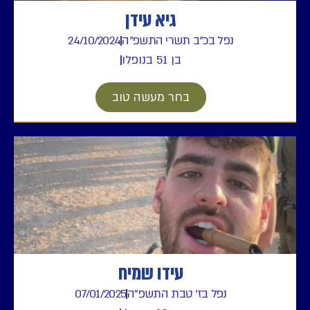
גיא עידן
נפל בכ"ב תשרי התשפ"ה
24/10/2024
בן 51 בנופלו
בחר מעשה טוב
עידו שמיח
נפל בז' טבת התשפ"ה
07/01/2025