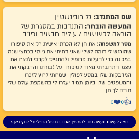
המתנדב:
גל רובינשטיין
שה הנבחר:
התנדבות במסגרת של
ה לקשישים / עולים חדשים וכיו"ב
למשפחה:
את חן לא הכרתי אישית רק את סיפורו
ש לי דומה לשלי שאני דחיתי את גיוסי בכחצי שנה
ה כדי להעלות פרופיל ולהתגייס לקרבי ולנצח את
 התחברתי מאוד לסיפורו ועל גבורתו והדבקתי את
קות שלו במסע לפולין ושמחתי לרוץ לזכרו
פטים שלן ביומן תמיד יעזרו לי בהשקפת עולם שלי
לך חן
❤
0
 לעשות מעשה טוב להמשיך את דרכו של החייל/ת? לחץ כאן >