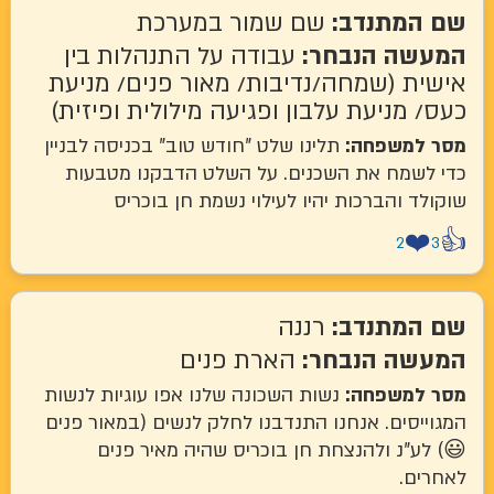
המתנדב:
שם שמור במערכת
שה הנבחר:
עבודה על התנהלות בין
ת (שמחה/נדיבות/ מאור פנים/ מניעת
 מניעת עלבון ופגיעה מילולית ופיזית)
למשפחה:
תלינו שלט "חודש טוב" בכניסה לבניין
לשמח את השכנים. על השלט הדבקנו מטבעות
ד והברכות יהיו לעילוי נשמת חן בוכריס
❤
2
המתנדב:
רננה
שה הנבחר:
הארת פנים
למשפחה:
נשות השכונה שלנו אפו עוגיות לנשות
יסים. אנחנו התנדבנו לחלק לנשים (במאור פנים
ע"נ ולהנצחת חן בוכריס שהיה מאיר פנים
ים.