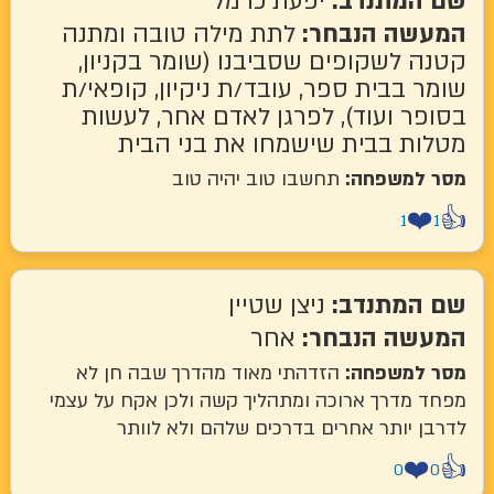
המתנדב:
יפעת כרמל
שה הנבחר:
לתת מילה טובה ומתנה
 לשקופים שסביבנו (שומר בקניון,
 בבית ספר, עובד/ת ניקיון, קופאי/ת
ר ועוד), לפרגן לאדם אחר, לעשות
ת בבית שישמחו את בני הבית
למשפחה:
תחשבו טוב יהיה טוב
❤
1
המתנדב:
ניצן שטיין
שה הנבחר:
אחר
למשפחה:
הזדהתי מאוד מהדרך שבה חן לא
 מדרך ארוכה ומתהליך קשה ולכן אקח על עצמי
ן יותר אחרים בדרכים שלהם ולא לוותר
❤
0