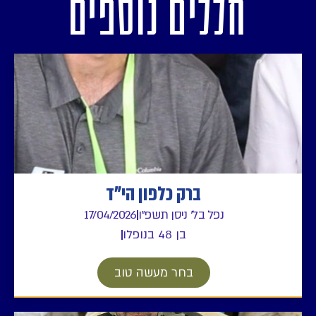
חללים נוספים
ברק כלפון הי"ד
נפל בל' ניסן תשפ"ו
17/04/2026
בן 48 בנופלו
בחר מעשה טוב