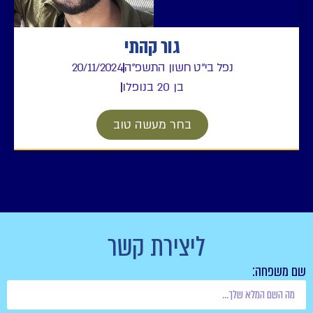
גור קהתי
נפל בי"ט חשון התשפ"ה
20/11/2024
בן 20 בנופלו
בחר מעשה טוב
ליצירת קשר
חה: