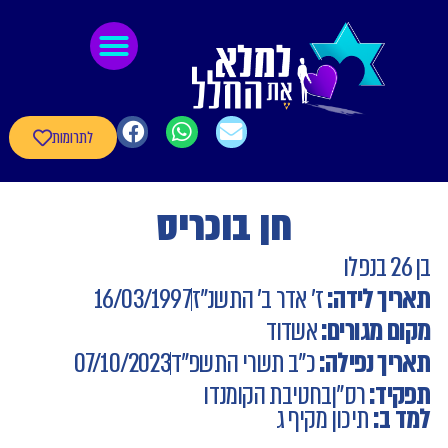
לתוכן
גיבורי חרבות ברזל
חומרי העשרה
שאלון עדכון פרטי הגיבורים
לתרומות
חן בוכריס
 לידה:
ז' אדר ב' התשנ"ז
16/03/1997
מגורים:
אשדוד
 נפילה:
כ"ב תשרי התשפ"ד
07/10/2023
ד:
רס"ן
בחטיבת הקומנדו
:
תיכון מקיף ג