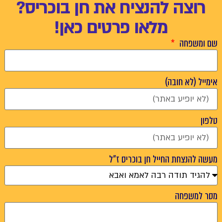
צה להנציח את חן בוכריס?
מלאו פרטים כאן!
פחה
לא חובה)
נצחת החייל חן בוכריס ז"ל
שפחה