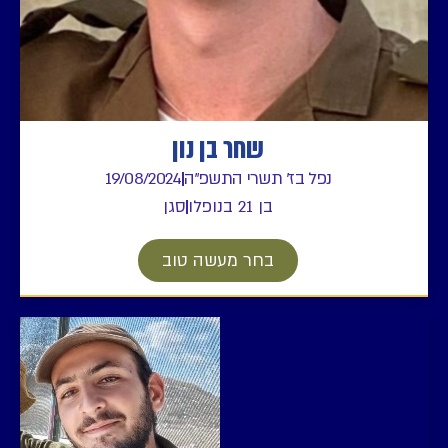
שחר בן נון
נפל בז' תשרי התשפ"ה
19/08/2024
בן 21 בנופלו
סגן
בחר מעשה טוב