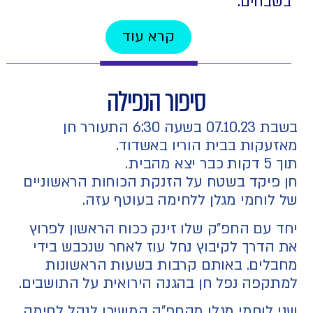
חים.
קרא עוד
סיפור הנפילה
בשבת 07.10.23 בשעה 6:30 התעורר חן
קות בבית הוריו באשדוד.
יקד בשטח על הזנקת הכוחות הראשוניים
וחמי מגלן ללחימה בעוטף עזה.
עם החפ"ק שלו זינק ככוח הראשון לפרוץ
דרך לקיבוץ נחל עוז לאחר שנכבש בידי
ים. באותם קרבות בשעות הראשונות
פה נפל חן בהגנה הירואית על התושבים.
לוחמי מגלן מהחפ"ק המשיכו לנהל לחימה