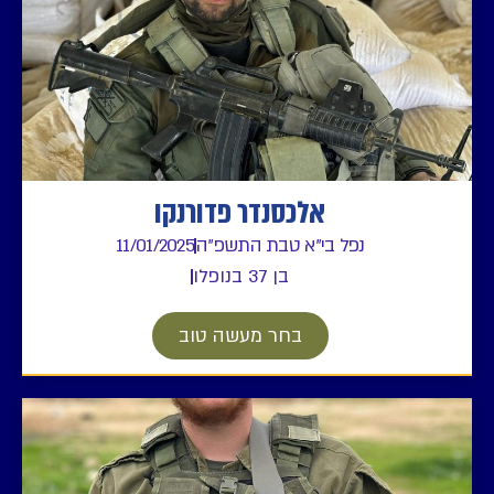
אלכסנדר פדורנקו
נפל בי"א טבת התשפ"ה
11/01/2025
בן 37 בנופלו
בחר מעשה טוב