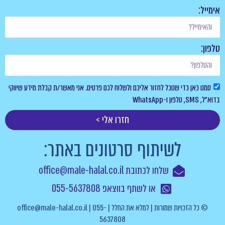
אימייל:
טלפון:
סמנו כאן כדי שנוכל לחזור אליכם ולשלוח לכם פרטים. אני מאשר/ת קבלת מידע שיווקי
בדוא”ל, SMS, טלפון ו-WhatsApp
חזרו אלי >
לשיתוף סרטונים באתר:
שלחו לכתובת office@male-halal.co.il
או לשתף בווצאפ 055-5637808
© כל הזכויות שמורות | למלא את החלל | office@male-halal.co.il | 055-
5637808