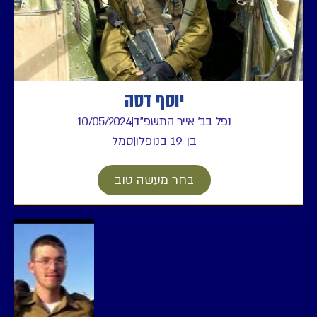
יוסף דסה
נפל בב' אייר התשפ"ד
10/05/2024
בן 19 בנופלו
סמל
בחר מעשה טוב