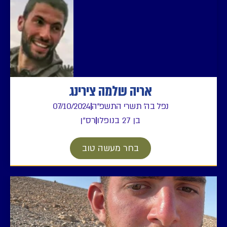
אריה שלמה צירינג
נפל בה' תשרי התשפ"ה
07/10/2024
בן 27 בנופלו
רס"ן
בחר מעשה טוב