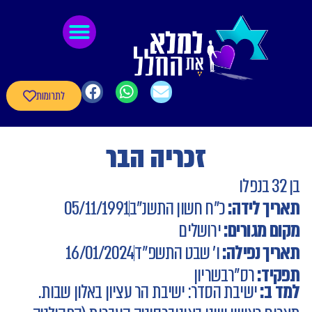
לתוכן
גיבורי חרבות ברזל
חומרי העשרה
שאלון עדכון פרטי הגיבורים
לתרומות
זכריה הבר
בן 32 בנפלו
תאריך לידה:
כ"ח חשון התשנ"ב
05/11/1991
מקום מגורים:
ירושלים
תאריך נפילה:
ו' שבט התשפ״ד
16/01/2024
תפקיד:
רס"ר
בשריון
למד ב:
ישיבת הסדר: ישיבת הר עציון באלון שבות.