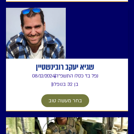
שגיא יעקב רובינשטיין
נפל בז' כסלו התשפ"ה
08/12/2024
בן 32 בנופלו
בחר מעשה טוב