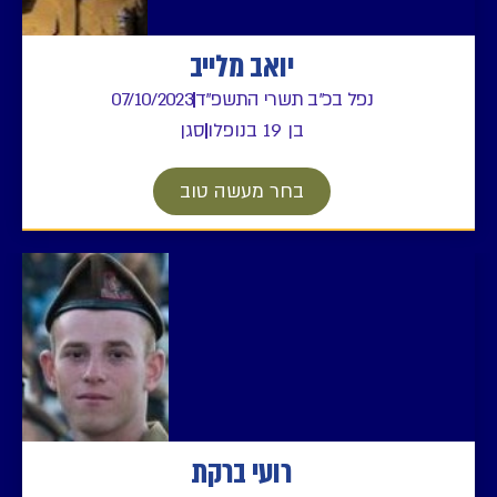
יואב מלייב
נפל בכ"ב תשרי התשפ"ד
07/10/2023
בן 19 בנופלו
סגן
בחר מעשה טוב
רועי ברקת