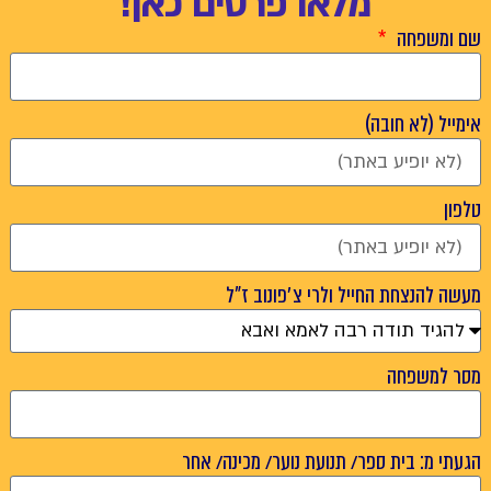
מלאו פרטים כאן!
פחה
לא חובה)
צחת החייל ולרי צ׳פונוב ז"ל
שפחה
 בית ספר/ תנועת נוער/ מכינה/ אחר