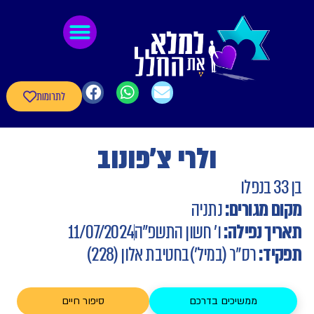
לתוכן
גיבורי חרבות ברזל
חומרי העשרה
שאלון עדכון פרטי הגיבורים
לתרומות
ולרי צ׳פונוב
מגורים:
נתניה
 נפילה:
ו' חשון התשפ"ה
11/07/2024
ד:
רס"ר (במיל')
בחטיבת אלון (228)
ממשיכים בדרכם
סיפור חיים