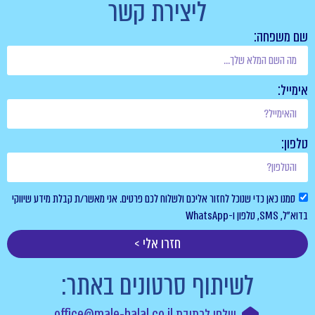
ליצירת קשר
חה:
אן כדי שנוכל לחזור אליכם ולשלוח לכם פרטים. אני מאשר/ת קבלת מידע שיווקי
חזרו אלי >
לשיתוף סרטונים באתר:
שלחו לכתובת office@male-halal.co.il