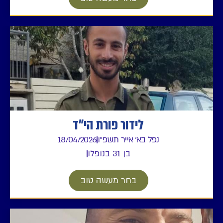
לידור פורת הי"ד
נפל בא' אייר תשפ"ו
18/04/2026
בן 31 בנופלו
בחר מעשה טוב