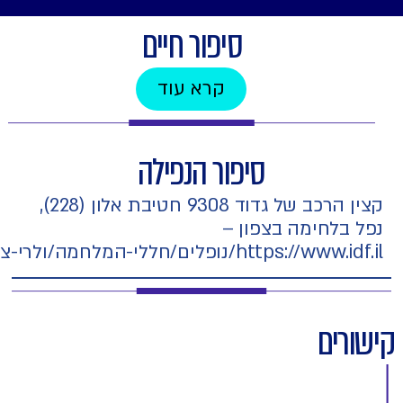
סיפור חיים
קרא עוד
סיפור הנפילה
קצין הרכב של גדוד 9308 חטיבת אלון (228),
בלחימה בצפון –
https:/נופלים/חללי-המלחמה/ולרי-צ-פונוב/
רים