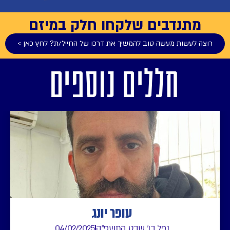
תנדבים שלקחו חלק במיזם
 לעשות מעשה טוב להמשיך את דרכו של החייל/ת? לחץ כאן >
חללים נוספים
עופר יונג
נפל בו' שבט התשפ"ה
04/02/2025