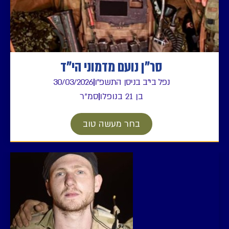
סר"ן נועם מדמוני הי"ד
נפל בי"ב בניסן התשפ"ו
30/03/2026
בן 21 בנופלו
סמ"ר
בחר מעשה טוב