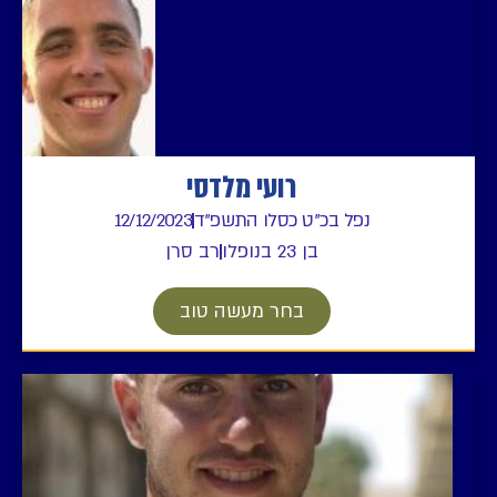
רועי מלדסי
נפל בכ"ט כסלו התשפ"ד
12/12/2023
בן 23 בנופלו
רב סרן
בחר מעשה טוב