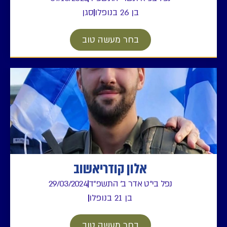
בן 26 בנופלו
סגן
בחר מעשה טוב
אלון קודריאשוב
נפל בי"ט אדר ב' התשפ"ד
29/03/2024
בן 21 בנופלו
בחר מעשה טוב