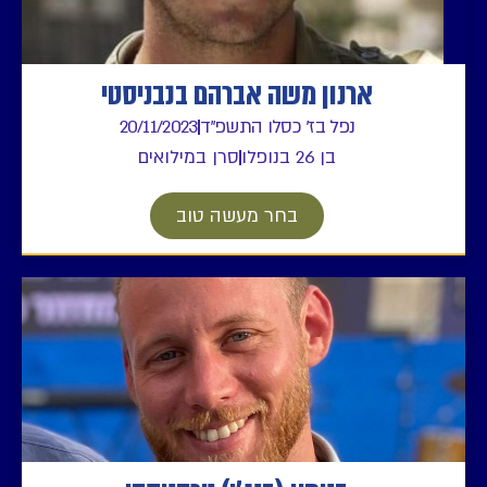
ארנון משה אברהם בנבניסטי
נפל בז' כסלו התשפ"ד
20/11/2023
בן 26 בנופלו
סרן במילואים
בחר מעשה טוב