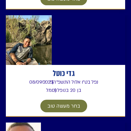
גדי כוטל
נפל בט"ו אלול התשפ"ה
08/09/2025
בן 20 בנופלו
סמל
בחר מעשה טוב