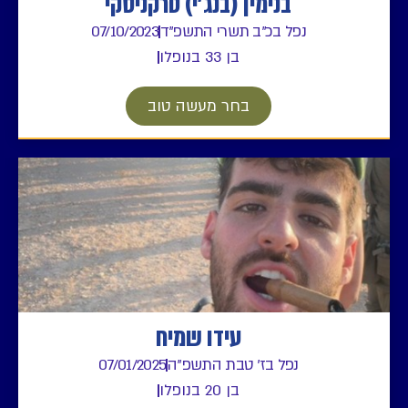
בנימין (בנג'י) טרקניסקי
נפל בכ"ב תשרי התשפ"ד
07/10/2023
בן 33 בנופלו
בחר מעשה טוב
עידו שמיח
נפל בז' טבת התשפ"ה
07/01/2025
בן 20 בנופלו