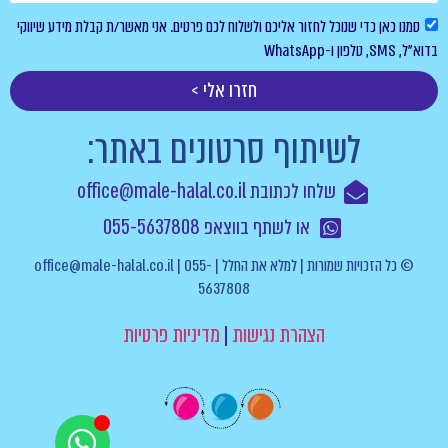
סמנו כאן כדי שנוכל לחזור אליכם ולשלוח לכם פרטים. אני מאשר/ת קבלת מידע שיווקי
בדוא”ל, SMS, טלפון ו-WhatsApp
חזרו אלי >
לשיתוף סרטונים באתר:
שלחו לכתובת office@male-halal.co.il
או לשתף בווצאפ 055-5637808
© כל הזכויות שמורות | למלא את החלל | office@male-halal.co.il | 055-
5637808
הצהרת נגישות
|
מדיניות פרטיות