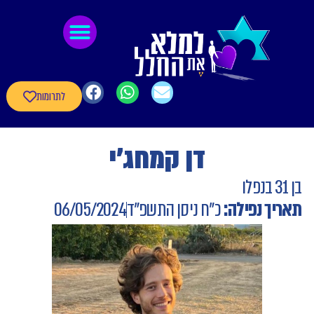
לתוכן
גיבורי חרבות ברזל
חומרי העשרה
שאלון עדכון פרטי הגיבורים
לתרומות
דן קמחג'י
בן 31 בנפלו
תאריך נפילה:
כ"ח ניסן התשפ"ד
06/05/2024