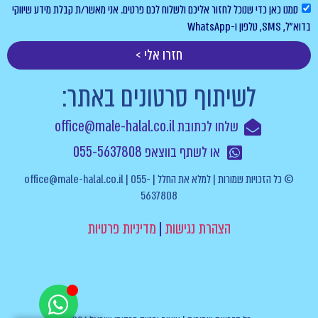
סמנו כאן כדי שנוכל לחזור אליכם ולשלוח לכם פרטים. אני מאשר/ת קבלת מידע שיווקי
בדוא”ל, SMS, טלפון ו-WhatsApp
חזרו אלי >
לשיתוף סרטונים באתר:
שלחו לכתובת office@male-halal.co.il
או לשתף בווצאפ 055-5637808
© כל הזכויות שמורות | למלא את החלל | office@male-halal.co.il | 055-
5637808
הצהרת נגישות
|
מדיניות פרטיות