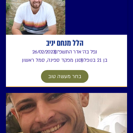
הלל מנחם יניב
נפל בה' אדר התשפ"ג
26/02/2023
בן 21 בנופלו
סגן מפקד ספינה, סמל ראשון
בחר מעשה טוב