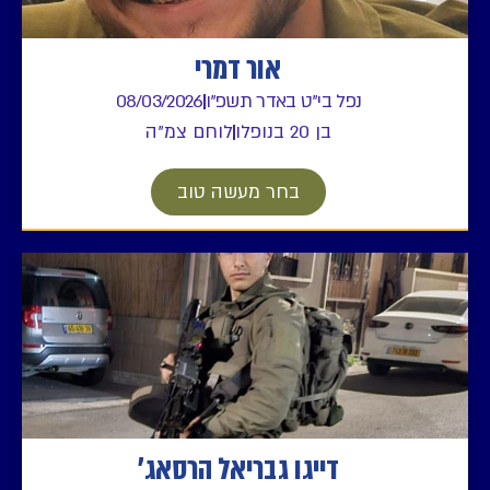
אור דמרי
נפל בי"ט באדר תשפ"ו
08/03/2026
בן 20 בנופלו
לוחם צמ"ה
בחר מעשה טוב
דייגו גבריאל הרסאג'