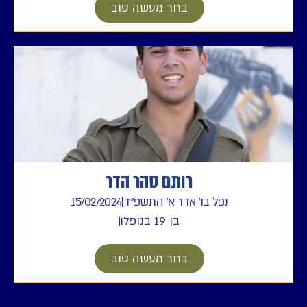
בחר מעשה טוב
רותם סהר הדר
נפל בו' אדר א' התשפ"ד
15/02/2024
בן 19 בנופלו
בחר מעשה טוב