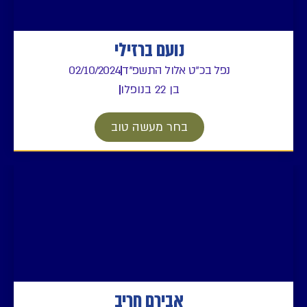
נועם ברזילי
נפל בכ"ט אלול התשפ"ד
02/10/2024
בן 22 בנופלו
בחר מעשה טוב
אבירם חריב