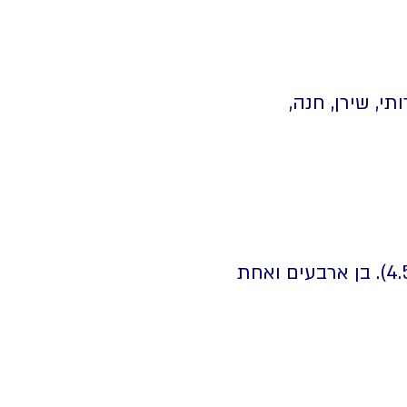
יופיה. אח לז'ז'אן, רותי, שירן, חנה,
רב סמל מתקדם דג'ן דניאל סהלו נפל בפעילות מבצעית ביום ו' באייר תשפ"ה (4.5.2025). בן ארבעים ואחת