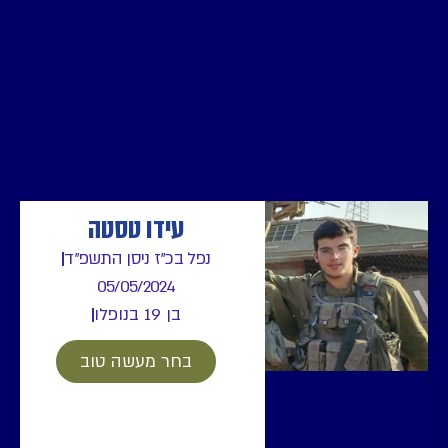
עידו טסטה
נפל בכ"ז ניסן התשפ"ד
05/05/2024
בן 19 בנופלו
בחר מעשה טוב