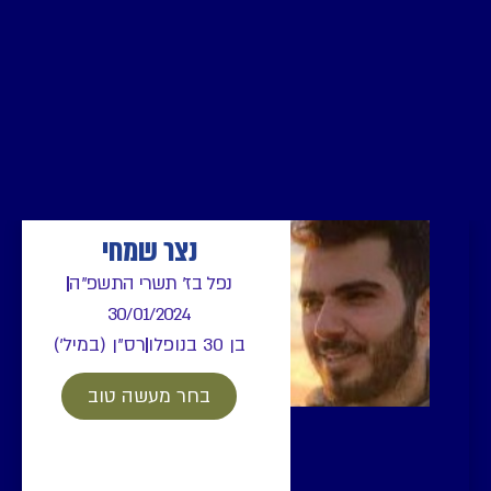
נצר שמחי
נפל בז' תשרי התשפ"ה
30/01/2024
בן 30 בנופלו
רס"ן (במיל')
בחר מעשה טוב