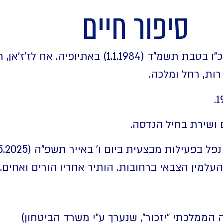
סיפור חיים
בנם של ממיט ואמבאו. נולד ביום כ"ו בטבת תשמ"ד (1.1.1984) באת
רות, רחל ומלכה.
העלמין הצבאי ברחובות. הותיר אחריו הורים ואחים.
ממלכתי "יזכור", שנערך ע"י משרד הביטחון)