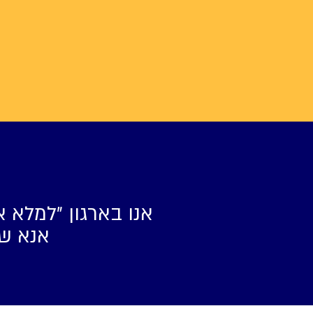
אנו בארגון ״למלא א
אנא של