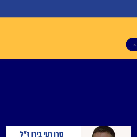
>
סרן רעי בירן ז"ל