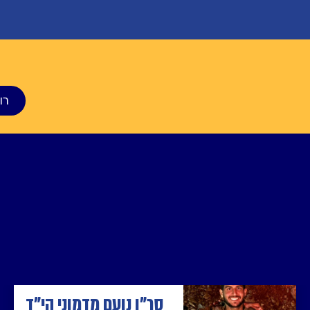
רו
סר"ן נועם מדמוני הי"ד