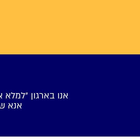
אנו בארגון ״למלא א
אנא של