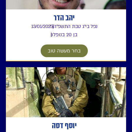
יהב הדר
נפל בי"ג טבת התשפ"ה
13/01/2025
בן 20 בנופלו
בחר מעשה טוב
יוסף דסה