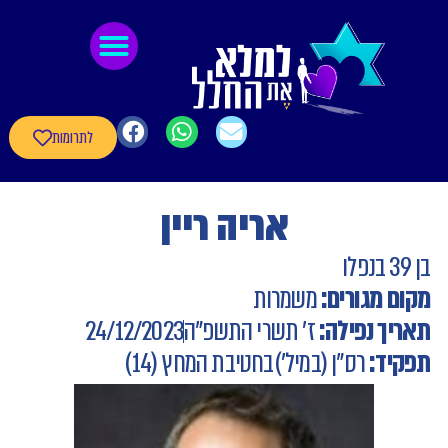
לתוכן
גיבורי חרבות ברזל
חומרי העשרה
שאלון עדכון פרטי הגיבורים
לתרומות
אריה ריין
בן 39 בנפלו
מקום מגורים:
משמרות
תאריך נפילה:
ז' תשרי התשפ"ה
24/12/2023
תפקיד:
רס"ן (במיל')
בחטיבת המחץ (14)