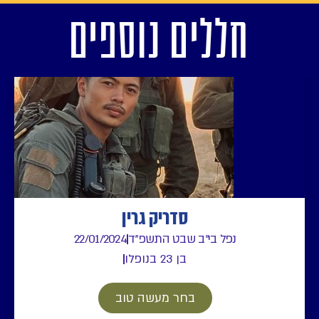
חללים נוספים
סדריק גרין
נפל בי"ב שבט התשפ"ד
22/01/2024
בן 23 בנופלו
בחר מעשה טוב