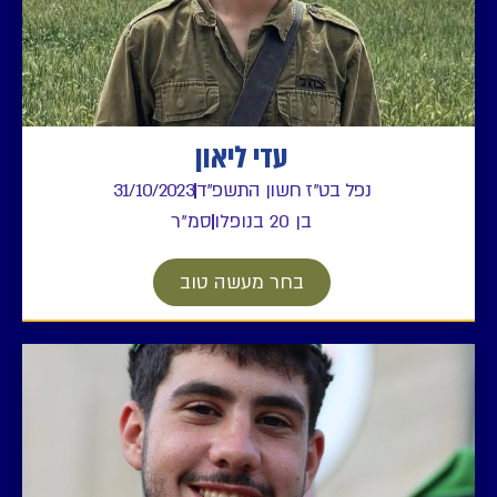
עדי ליאון
נפל בט"ז חשון התשפ"ד
31/10/2023
בן 20 בנופלו
סמ"ר
בחר מעשה טוב