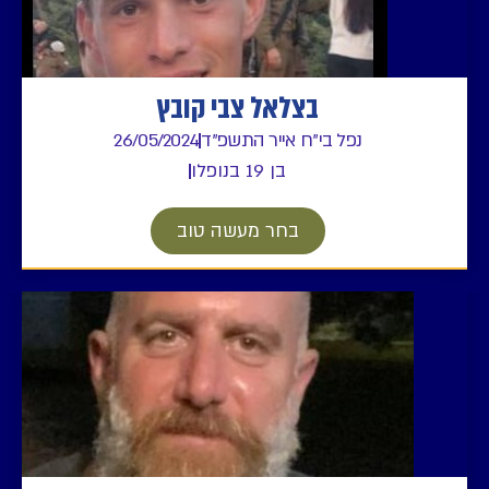
בצלאל צבי קובץ
נפל בי"ח אייר התשפ"ד
26/05/2024
בן 19 בנופלו
בחר מעשה טוב