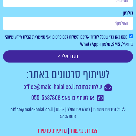
טלפון:
סמנו כאן כדי שנוכל לחזור אליכם ולשלוח לכם פרטים. אני מאשר/ת קבלת מידע שיווקי
בדוא”ל, SMS, טלפון ו-WhatsApp
חזרו אלי >
לשיתוף סרטונים באתר:
שלחו לכתובת office@male-halal.co.il
או לשתף בווצאפ 055-5637808
© כל הזכויות שמורות | למלא את החלל | office@male-halal.co.il | 055-
5637808
הצהרת נגישות
|
מדיניות פרטיות