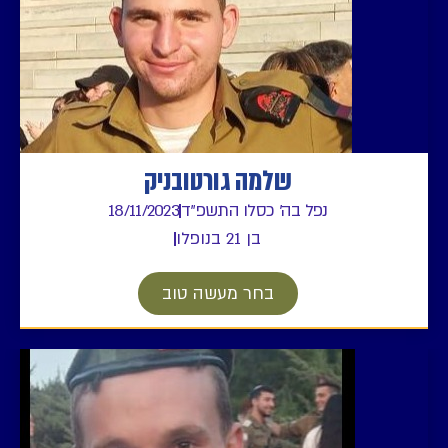
שלמה גורטובניק
נפל בה' כסלו התשפ"ד
18/11/2023
בן 21 בנופלו
בחר מעשה טוב