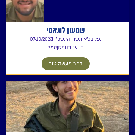
שמעון לוגאסי
נפל בכ"א תשרי התשפ"ד
07/10/2023
בן 19 בנופלו
סמל
בחר מעשה טוב