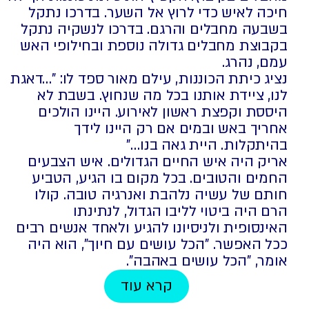
חיכה לאיש כדי לרוץ אל השער. בדרכו נתקל
בשבעה מחבלים והרגם. בדרכו לנשקיה נתקל
בקבוצת מחבלים גדולה נוספת ובחילופי האש
עמם, נהרג.
נציג כיתת הכוננות, עילם מאור ספד לו: "…דאגת
לנו, ציידת אותנו בכל מה שנחוץ. בשבת לא
היססת וקפצת ראשון לאירוע. היינו הולכים
אחריך באש ובמים אם רק היינו לידך
בהיתקלות. היית גאה בנו…"
אריק היה איש החיים הגדולים. איש הצבעים
החמים והטובים. בכל מקום בו הגיע, הטביע
חותם של עשיה נלהבת ואנרגיה טובה. קולו
הרם היה ביטוי לליבו הגדול, לנתינתו
האינסופית ולניסיונו להגיע ולאחד אנשים רבים
ככל האפשר. "הכל עושים עם חיוך", הוא היה
אומר, "הכל עושים באהבה".
קרא עוד