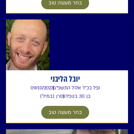
בחר מעשה טוב
יובל הליבני
נפל בכ"ד אלול התשפ"ג
09/10/2023
בן 30 בנופלו
סרן (במיל')
בחר מעשה טוב