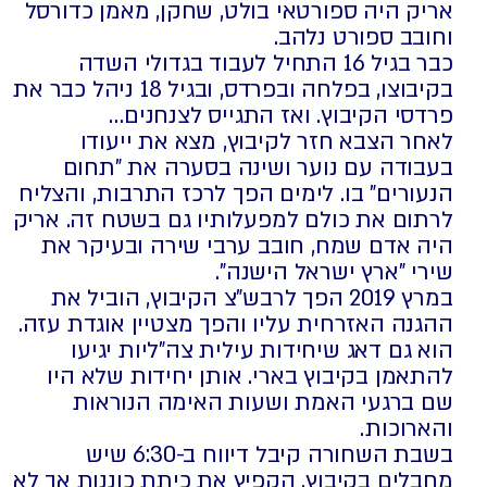
אריק היה ספורטאי בולט, שחקן, מאמן כדורסל
וחובב ספורט נלהב.
כבר בגיל 16 התחיל לעבוד בגדולי השדה
בקיבוצו, בפלחה ובפרדס, ובגיל 18 ניהל כבר את
פרדסי הקיבוץ. ואז התגייס לצנחנים…
לאחר הצבא חזר לקיבוץ, מצא את ייעודו
בעבודה עם נוער ושינה בסערה את "תחום
הנעורים" בו. לימים הפך לרכז התרבות, והצליח
לרתום את כולם למפעלותיו גם בשטח זה. אריק
היה אדם שמח, חובב ערבי שירה ובעיקר את
שירי "ארץ ישראל הישנה".
במרץ 2019 הפך לרבש"צ הקיבוץ, הוביל את
ההגנה האזרחית עליו והפך מצטיין אוגדת עזה.
הוא גם דאג שיחידות עילית צה"ליות יגיעו
להתאמן בקיבוץ בארי. אותן יחידות שלא היו
שם ברגעי האמת ושעות האימה הנוראות
והארוכות.
בשבת השחורה קיבל דיווח ב-6:30 שיש
מחבלים בקיבוץ. הקפיץ את כיתת כוננות אך לא