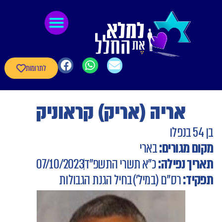
לתוכן
גיבורי חרבות ברזל
חומרי העשרה
שאלון עדכון פרטי הגיבורים
לתרומות
אריה (אריק) קראוניק
בן 54 בנפלו
מקום מגורים:
בארי
תאריך נפילה:
כ"א תשרי התשפ"ד
07/10/2023
תפקיד:
רס"ם (במיל')
בחיל הגנת הגבולות