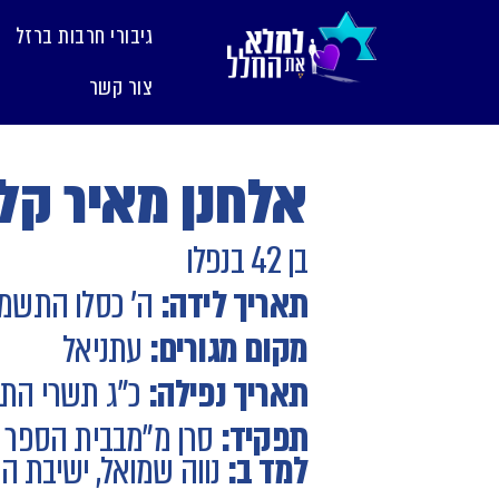
לתוכן
גיבורי חרבות ברזל
צור קשר
אלחנן מאיר קלמ
בן 42 בנפלו
תאריך לידה:
ה' כסלו התשמ
מקום מגורים:
עתניאל
תאריך נפילה:
כ"ג תשרי הת
תפקיד:
סרן מ״מ
בבית הספר ל
למד ב:
נווה שמואל, ישיבת ה