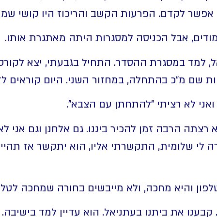
ד אפשר לקדם. הפרעות הקשב והריכוז היו קושי שמ
ודים, אבל הכניסה למסגרות היתה מאתגרת אותו.
, למד במסגרת ההסדר. התחיל בגבעתי, יצא לקורס 
ת שם מ"כ בהתחלה, במחזור השני. היום קוראים לז
 ואני לא רציתי "להתחתן עם הצבא".
צתה הרבה זמן להכיר ביננו. גם אלחנן וגם אני לא 
רה לי שלומית, התקשרתי אליו, הוא יתקשר אז תהיי
פון והיא מחכה, ולא מייבשים בחורה שמחכה לטלפו
ים שהכרנו. קבענו את ביתנו בעתניאל. הוא עדיין למד בישיב