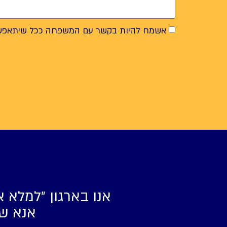
אשמח להיות בקשר עם המשפחה ככל שיתאפש
אנו בארגון ״למלא א
אנא של