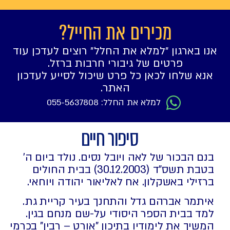
מכירים את החייל?
אנו בארגון ״למלא את החלל״ רוצים לעדכן עוד
פרטים של גיבורי חרבות ברזל.
אנא שלחו לכאן כל פרט שיכול לסייע לעדכון
האתר.
למלא את החלל: 055-5637808
סיפור חיים
בנם הבכור של לאה ויובל נסים. נולד ביום ה'
בטבת תשס"ד (30.12.2003) בבית החולים
ברזילי באשקלון. אח לאליאור יהודה ויוחאי.
איתמר אברהם גדל והתחנך בעיר קריית גת.
למד בבית הספר היסודי על-שם מנחם בגין.
המשיך את לימודיו בתיכון "אורט – רבין" בכרמי