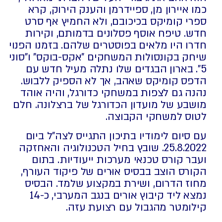
כמו איירון מן, ספיידרמן והענק הירוק, קרא
ספרי קומיקס בכיכובם, ולא החמיץ אף סרט
חדש. טיפח אוסף פסלונים בדמותם, וקירות
חדרו היו מלאים בפוסטרים שלהם. בזמנו הפנוי
שיחק בקונסולות המשחקים "אקס-בוקס" ו"סוני
5". בארון הבגדים שלו נתלה מעיל חדש עם
הדפס קומיקס שאהב, אך לא הספיק ללבוש.
נהנה גם לצפות במשחקי כדורגל, והיה אוהד
מושבע של מועדון הכדורגל של ברצלונה. חלם
לטוס למשחקי הקבוצה.
עם סיום לימודיו בתיכון התגייס לצה"ל ביום
25.8.2022. שובץ בחיל הטכנולוגיה והאחזקה
ועבר קורס טכנאי מערכות ייעודיות. בתום
הקורס הוצב בבסיס אוּרים של פיקוד העורף,
מחוז הדרום, ושירת במקצוע שלמד. הבסיס
נמצא ליד קיבוץ אורים בנגב המערבי, כ-14
קילומטר מהגבול עם רצועת עזה.