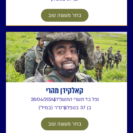
בחר מעשה טוב
קאלקידן מהרי
נפל בז' תשרי התשפ"ה
28/04/2024
בן 37 בנופלו
רס"ר (במיל')
בחר מעשה טוב