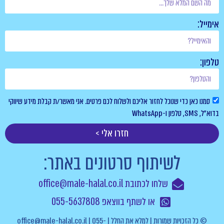
אימייל:
טלפון:
סמנו כאן כדי שנוכל לחזור אליכם ולשלוח לכם פרטים. אני מאשר/ת קבלת מידע שיווקי
בדוא”ל, SMS, טלפון ו-WhatsApp
חזרו אלי >
לשיתוף סרטונים באתר:
שלחו לכתובת office@male-halal.co.il
או לשתף בווצאפ 055-5637808
© כל הזכויות שמורות | למלא את החלל | office@male-halal.co.il | 055-