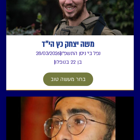
משה יצחק כץ הי"ד
נפל בי' ניסן התשפ"ו
28/03/2026
בן 22 בנופלו
בחר מעשה טוב