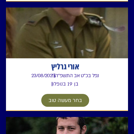
אורי גרליץ
נפל בכ"ט אב התשפ"ה
23/08/2025
בן 19 בנופלו
בחר מעשה טוב