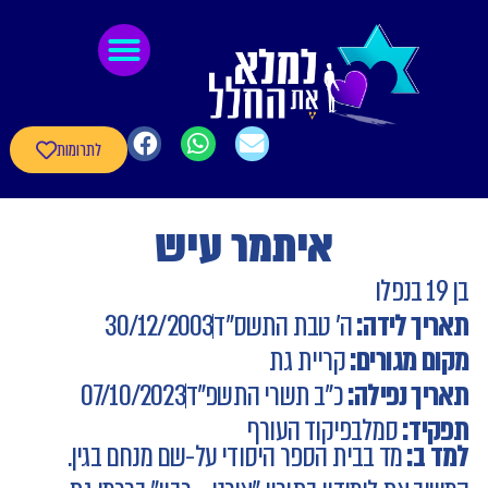
לתוכן
גיבורי חרבות ברזל
חומרי העשרה
שאלון עדכון פרטי הגיבורים
לתרומות
איתמר עיש
בן 19 בנפלו
תאריך לידה:
ה' טבת התשס"ד
30/12/2003
מקום מגורים:
קריית גת
תאריך נפילה:
כ"ב תשרי התשפ"ד
07/10/2023
תפקיד:
סמל
בפיקוד העורף
למד ב:
מד בבית הספר היסודי על-שם מנחם בגין.