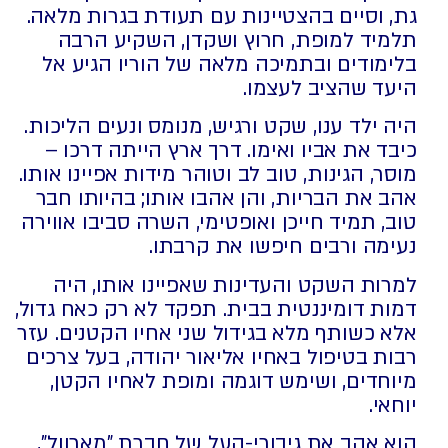
גת, וסיים בהצטיינות עם תעודת בגרות מלאה.
תלמיד למופת, חרוץ ושקדן, השקיע הרבה
בלימודים ובתמיכה מלאה של הוריו הגיע אל
היעד שהציב לעצמו.
היה ילד ענו, שקט ורגיש, מנומס ונעים הליכות.
כיבד את אביו ואימו. דרך ארץ הייתה דרכו –
מוסר, הגינות, טוב לב וטוהר מידות אפיינו אותו.
אהב את הבריות, והן אהבו אותו; בהיותו חבר
טוב, תמיד חייכן ואופטימי, השרה סביבו אווירה
נעימה ורבים חיפשו את קרבתו.
למרות השקט והעדינות שאפיינו אותו, היה
דמות דומיננטית בבית. תפקד לא רק כאח גדול,
אלא כשותף מלא בגידול שני אחיו הקטנים. עזר
רבות בטיפול באחיו אליאור יהודה, בעל צרכים
מיוחדים, ושימש דוגמה ומופת לאחיו הקטן,
יוחאי.
הוא אהב את גיבורי-העל של חברת "מארוול",