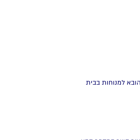
 ואחת בנופלו. הוא הובא למנוחות בבית