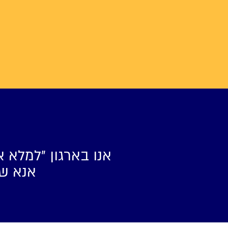
אנו בארגון ״למלא א
אנא של