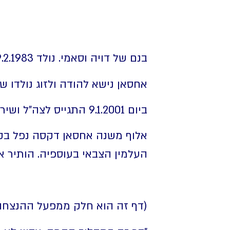
בנם של דויה וסאמי. נולד 19.2.1983 בדאלית אל כרמל. אח למונה, איהאב, סודקי ואיה.
אחסאן נישא להודה ולזוג נולדו שלו
ביום 9.1.2001 התגייס לצה"ל ושירת בחיל שריון.
העלמין הצבאי בעוספיה. הותיר א
(דף זה הוא חלק ממפעל ההנצחה ה