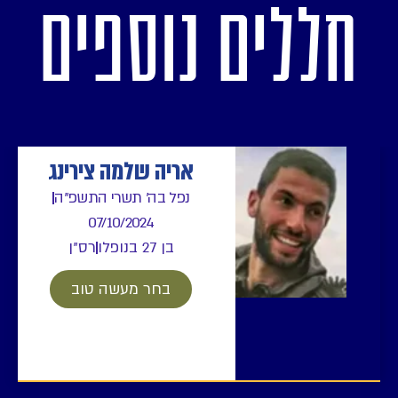
חללים נוספים
אריה שלמה צירינג
נפל בה' תשרי התשפ"ה
07/10/2024
בן 27 בנופלו
רס"ן
בחר מעשה טוב