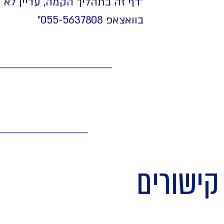
"דף זה בתהליך הקמה, עדיין לא
בוואצאפ 055-5637808⁩"
קישורים