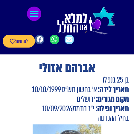
לתוכן
גיבורי חרבות ברזל
חומרי העשרה
שאלון עדכון פרטי הגיבורים
לתרומות
אברהם אזולי
בן 25 בנפלו
תאריך לידה:
א' בחשון תש"ס
10/10/1999
מקום מגורים:
ירושלים
תאריך נפילה:
י"ג בתמוז
10/09/2026
בחיל ההנדסה