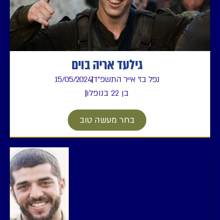
גילעד אריה בוים
נפל בז' אייר התשפ"ד
15/05/2024
בן 22 בנופלו
בחר מעשה טוב