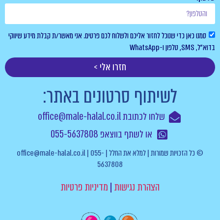
סמנו כאן כדי שנוכל לחזור אליכם ולשלוח לכם פרטים. אני מאשר/ת קבלת מידע שיווקי
בדוא”ל, SMS, טלפון ו-WhatsApp
חזרו אלי >
לשיתוף סרטונים באתר:
שלחו לכתובת office@male-halal.co.il
או לשתף בווצאפ 055-5637808
© כל הזכויות שמורות | למלא את החלל | office@male-halal.co.il | 055-
5637808
הצהרת נגישות
|
מדיניות פרטיות