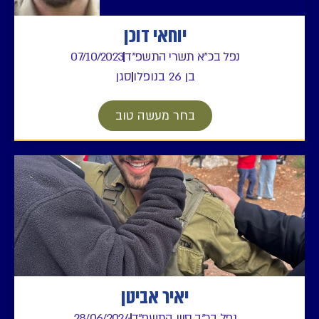
יוחאי דוכן
נפל בכ"א תשרי התשפ"ד
07/10/2023
בן 26 בנופלו
סגן
בחר מעשה טוב
יאיר אביטן
נפל בכ"ב סיון התשפ"ד
28/06/2024