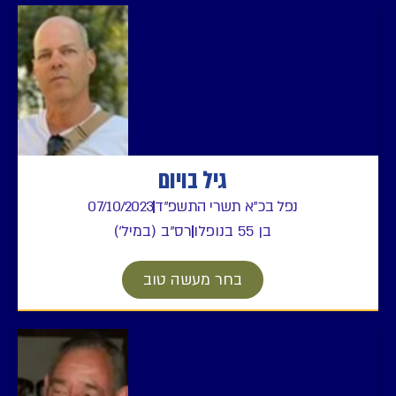
גיל בויום
נפל בכ"א תשרי התשפ"ד
07/10/2023
בן 55 בנופלו
רס"ב (במיל')
בחר מעשה טוב