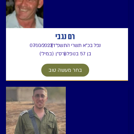
רם נגבי
נפל בכ"א תשרי התשפ"ד
07/10/2023
בן 57 בנופלו
רס"ן (במיל')
בחר מעשה טוב