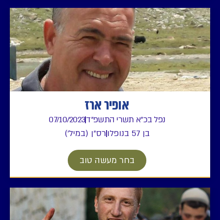
אופיר ארז
נפל בכ"א תשרי התשפ"ד
07/10/2023
בן 57 בנופלו
רס"ן (במיל')
בחר מעשה טוב