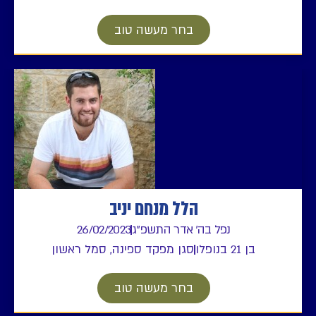
בחר מעשה טוב
הלל מנחם יניב
נפל בה' אדר התשפ"ג
26/02/2023
בן 21 בנופלו
סגן מפקד ספינה, סמל ראשון
בחר מעשה טוב