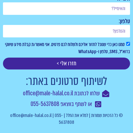
טלפון:
סמנו כאן כדי שנוכל לחזור אליכם ולשלוח לכם פרטים. אני מאשר/ת קבלת מידע שיווקי
בדוא”ל, SMS, טלפון ו-WhatsApp
חזרו אלי >
לשיתוף סרטונים באתר:
שלחו לכתובת office@male-halal.co.il
או לשתף בווצאפ 055-5637808
© כל הזכויות שמורות | למלא את החלל | office@male-halal.co.il | 055-
5637808