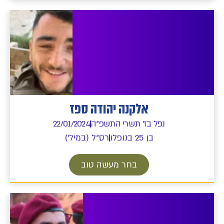
אלקנה יהודה ספז
נפל בז' תשרי התשפ"ה
22/01/2024
בן 25 בנופלו
רס"ל (במיל')
בחר מעשה טוב