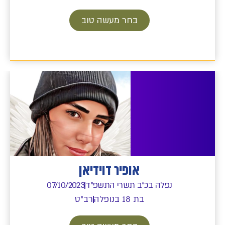
בחר מעשה טוב
אופיר דוידיאן
נפלה בכ"ב תשרי התשפ"ד
07/10/2023
בת 18 בנופלה
רב"ט