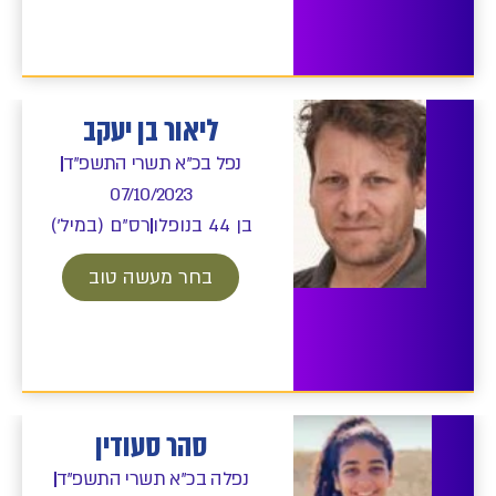
ליאור בן יעקב
נפל בכ"א תשרי התשפ"ד
07/10/2023
בן 44 בנופלו
רס"ם (במיל')
בחר מעשה טוב
סהר סעודין
נפלה בכ"א תשרי התשפ"ד