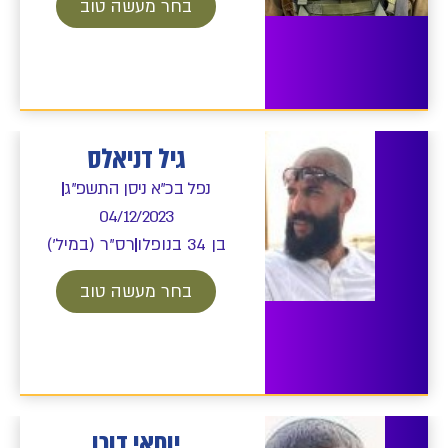
בחר מעשה טוב
גיל דניאלס
נפל בכ"א ניסן התשפ"ג
04/12/2023
בן 34 בנופלו
רס"ר (במיל')
בחר מעשה טוב
יוחאי דוכן