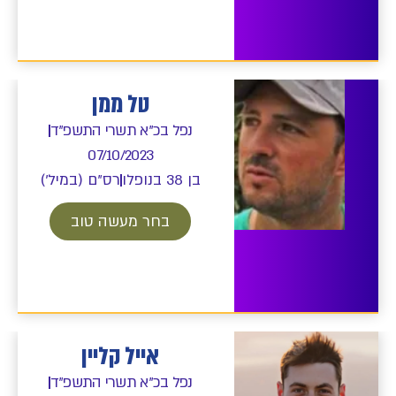
טל ממן
נפל בכ"א תשרי התשפ"ד
07/10/2023
בן 38 בנופלו
רס"ם (במיל')
בחר מעשה טוב
אייל קליין
נפל בכ"א תשרי התשפ"ד