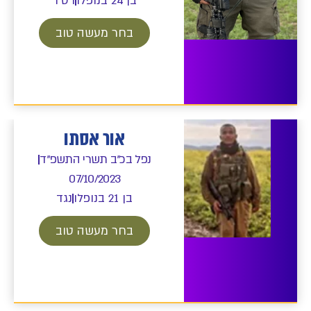
בן 24 בנופלו
רס״ר
בחר מעשה טוב
אור אסתו
נפל בכ"ב תשרי התשפ"ד
07/10/2023
בן 21 בנופלו
נגד
בחר מעשה טוב