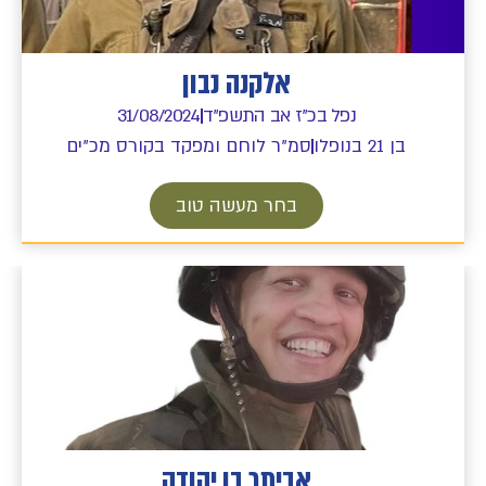
אלקנה נבון
נפל בכ"ז אב התשפ"ד
31/08/2024
בן 21 בנופלו
סמ"ר לוחם ומפקד בקורס מכ"ים
בחר מעשה טוב
אביתר בן יהודה