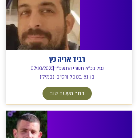
רביד אריה כץ
נפל בכ"א תשרי התשפ"ד
07/10/2023
בן 51 בנופלו
רס"ם (במיל')
בחר מעשה טוב