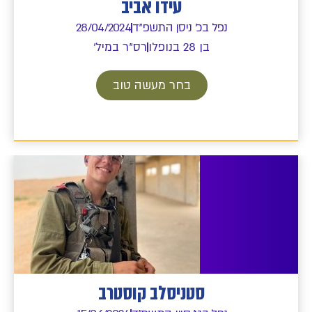
עידו אביב
נפל בכ' ניסן התשפ"ד
28/04/2024
בן 28 בנופלו
רס"ר במיל'
בחר מעשה טוב
סטניסלב קוסטרב