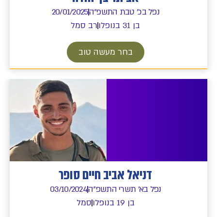
נפל בכ' טבת התשפ"ה
20/01/2025
בן 31 בנופלו
רב סמל
בחר מעשה טוב
דניאל אביב חיים סופר
נפל בא' תשרי התשפ"ה
03/10/2024
בן 19 בנופלו
סמל