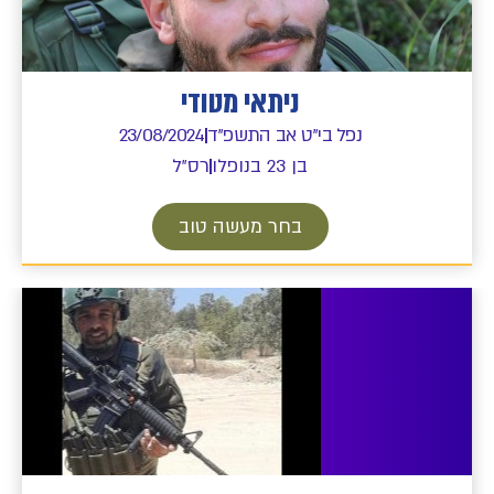
ניתאי מטודי
נפל בי"ט אב התשפ"ד
23/08/2024
בן 23 בנופלו
רס״ל
בחר מעשה טוב