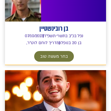
בן רובינשטיין
נפל בכ"ב בתשרי תשפ"ד
07/10/2023
בן 20 בנופלו
מדריך לוחם לוט"ר,
בחר מעשה טוב