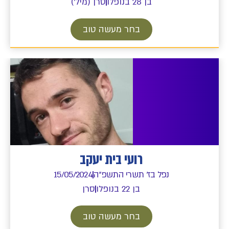
בן 28 בנופלו
סרן (מיל')
בחר מעשה טוב
רועי בית יעקב
נפל בז' תשרי התשפ"ה
15/05/2024
בן 22 בנופלו
סרן
בחר מעשה טוב