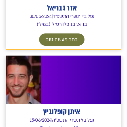
אדר גבריאל
נפל בז' תשרי התשפ"ה
30/05/2024
בן 24 בנופלו
רס"ל (במיל')
בחר מעשה טוב
איתן קופלוביץ
נפל בז' תשרי התשפ"ה
15/06/2024