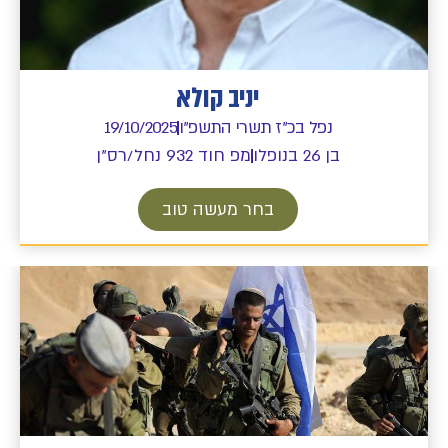
יניב קולא
נפל בכ"ז תשרי התשפ"ו
19/10/2025
בן 26 בנופלו
מפ חוד 932 נחל/רס"ן
בחר מעשה טוב