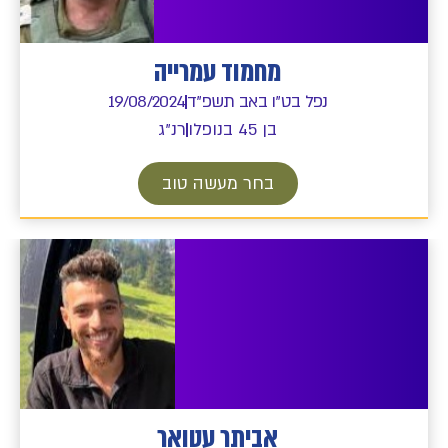
מחמוד עמרייה
נפל בט"ו באב תשפ"ד
19/08/2024
בן 45 בנופלו
רנ"ג
בחר מעשה טוב
אביתר עטואר