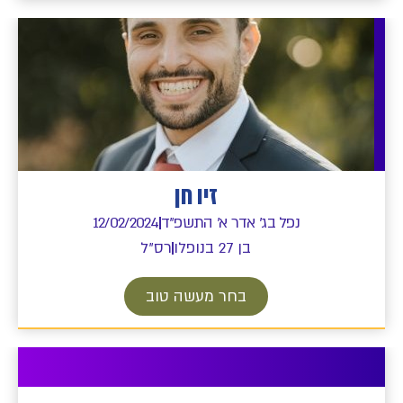
זיו חן
נפל בג' אדר א' התשפ"ד
12/02/2024
בן 27 בנופלו
רס"ל
בחר מעשה טוב