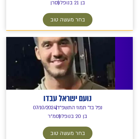
בן 21 בנופלו
סרן
בחר מעשה טוב
נועם ישראל עבדו
נפל בד' תמוז התשפ"ד
07/10/2024
בן 20 בנופלו
סמ"ר
בחר מעשה טוב