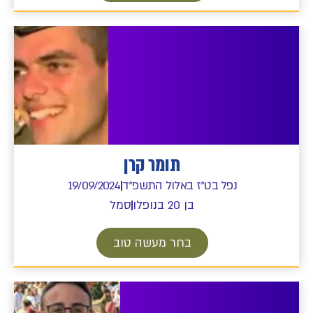
תומר קרן
נפל בט"ז באלול התשפ"ד
19/09/2024
בן 20 בנופלו
סמל
בחר מעשה טוב