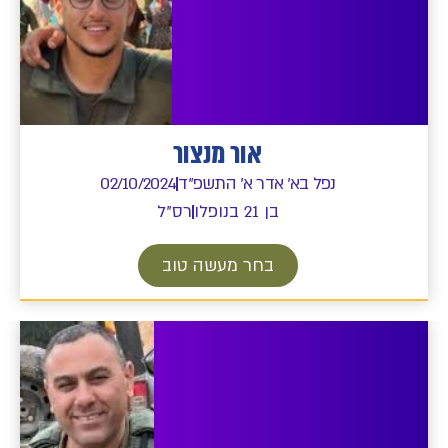
אור מנצור
נפל בא' אדר א' התשפ"ד
02/10/2024
בן 21 בנופלו
רס"ל
בחר מעשה טוב