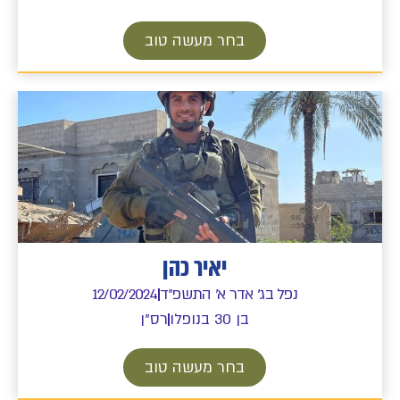
בחר מעשה טוב
יאיר כהן
נפל בג' אדר א' התשפ"ד
12/02/2024
בן 30 בנופלו
רס"ן
בחר מעשה טוב