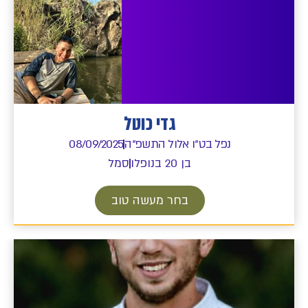
גדי כוטל
נפל בט"ו אלול התשפ"ה
08/09/2025
בן 20 בנופלו
סמל
בחר מעשה טוב