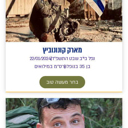
מארק קונונוביץ
נפל בי"ב שבט התשפ"ד
22/01/2024
בן 35 בנופלו
רס"מ במילואים
בחר מעשה טוב