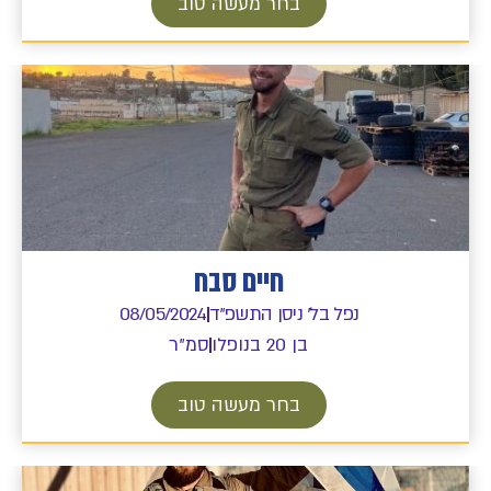
בחר מעשה טוב
חיים סבח
נפל בל' ניסן התשפ"ד
08/05/2024
בן 20 בנופלו
סמ"ר
בחר מעשה טוב