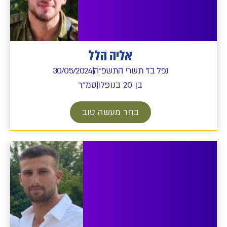
אליה הלל
נפל בז' תשרי התשפ"ה
30/05/2024
בן 20 בנופלו
סמ"ר
בחר מעשה טוב