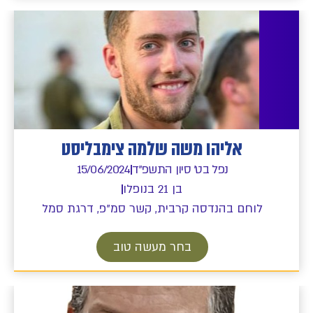
אליהו משה שלמה צימבליסט
נפל בט' סיון התשפ"ד
15/06/2024
בן 21 בנופלו
לוחם בהנדסה קרבית, קשר סמ"פ, דרגת סמל
בחר מעשה טוב