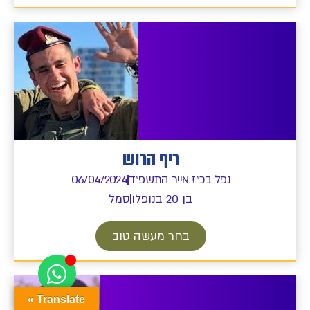
ריף הרוש
נפל בכ"ז אייר התשפ"ד
06/04/2024
בן 20 בנופלו
סמל
בחר מעשה טוב
Translate »