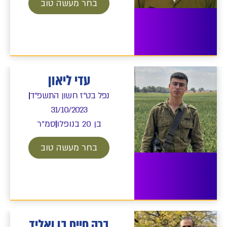
בחר מעשה טוב
עדי ליאון
נפל בט"ז חשון התשפ"ד
31/10/2023
בן 20 בנופלו
סמ"ר
בחר מעשה טוב
ברק חיים בן ואליד