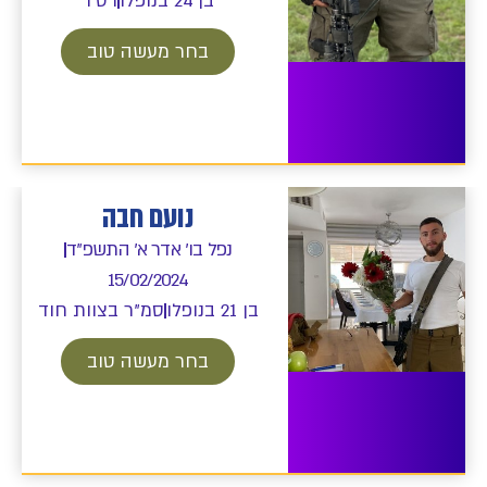
בן 24 בנופלו
רס״ר
בחר מעשה טוב
נועם חבה
נפל בו' אדר א' התשפ"ד
15/02/2024
בן 21 בנופלו
סמ"ר בצוות חוד
בחר מעשה טוב