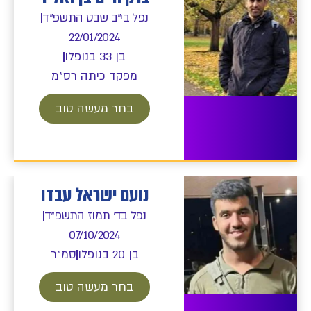
נפל בי"ב שבט התשפ"ד
22/01/2024
בן 33 בנופלו
מפקד כיתה רס"מ
בחר מעשה טוב
נועם ישראל עבדו
נפל בד' תמוז התשפ"ד
07/10/2024
בן 20 בנופלו
סמ"ר
בחר מעשה טוב