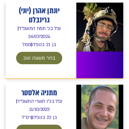
יונתן אהרן (יוני)
גרינבלט
נפל בכ' תמוז התשפ"ד
26/07/2024
בן 21 בנופלו
סמל
בחר מעשה טוב
מתניה אלסטר
נפל בכ"ו תשרי התשפ"ד
11/10/2023
בן 22 בנופלו
רס"ל