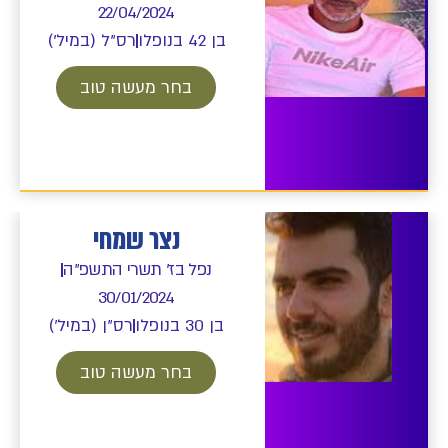
22/04/2024
בן 42 בנופלו
רס"ל (במיל')
בחר מעשה טוב
נצר שמחי
נפל בז' תשרי התשפ"ה
30/01/2024
בן 30 בנופלו
רס"ן (במיל')
בחר מעשה טוב