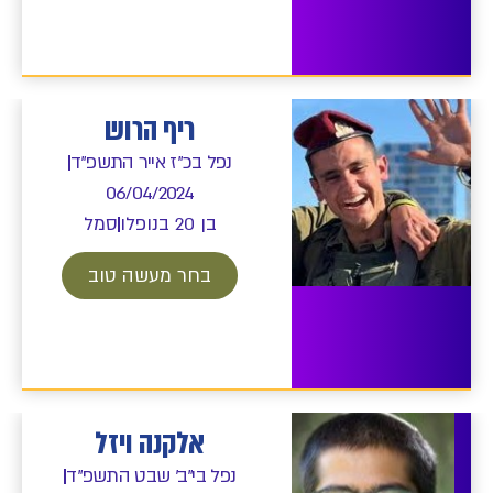
ריף הרוש
נפל בכ"ז אייר התשפ"ד
06/04/2024
בן 20 בנופלו
סמל
בחר מעשה טוב
אלקנה ויזל
נפל בי"ב' שבט התשפ"ד