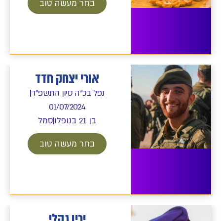
בחר מעשה טוב
אורי יצחק חדד
נפל בכ"ה סיון התשפ"ד
01/07/2024
בן 21 בנופלו
סמל
בחר מעשה טוב
ירין גהלי