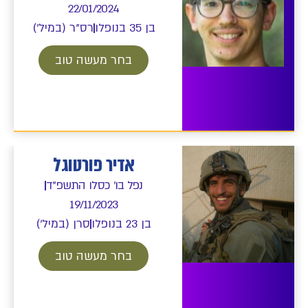
22/01/2024
בן 35 בנופלו
רס"ר (במיל')
בחר מעשה טוב
אדיר פורטוגל
נפל בו' כסלו התשפ"ד
19/11/2023
בן 23 בנופלו
סרן (במיל')
בחר מעשה טוב