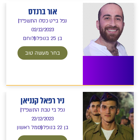
אור ברנדס
נפל בי"ט כסלו התשפ"ד
02/12/2023
בן 25 בנופלו
לוחם
בחר מעשה טוב
ניר רפאל קנניאן
נפל בי' טבת התשפ"ד
22/12/2023
בן 22 בנופלו
סמל ראשון