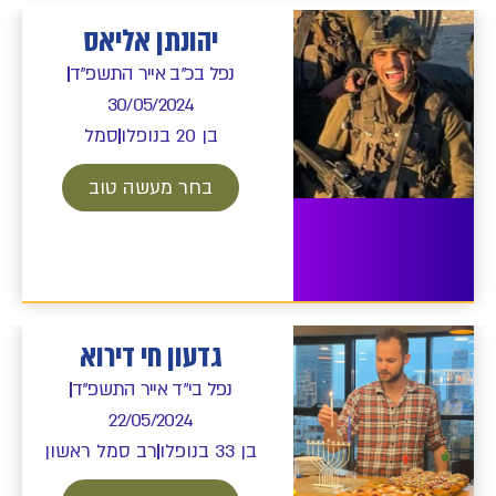
יהונתן אליאס
נפל בכ"ב אייר התשפ"ד
30/05/2024
בן 20 בנופלו
סמל
בחר מעשה טוב
גדעון חי דירוא
נפל בי"ד אייר התשפ"ד
22/05/2024
בן 33 בנופלו
רב סמל ראשון