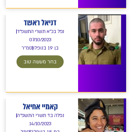
דניאל ראשד
נפל בכ"א תשרי התשפ"ד
07/10/2023
בן 19 בנופלו
סמ"ר
בחר מעשה טוב
קאמיי אחיאל
נפלה בז' תשרי התשפ"ה
14/10/2023
בת 18 בנופלה
סמל