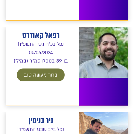
רפאל קאודרס
נפל בכ"ח ניסן התשפ"ד
05/06/2024
בן 39 בנופלו
סמ"ר (במיל')
בחר מעשה טוב
ניר בנימין
נפל בי"ב שבט התשפ"ד