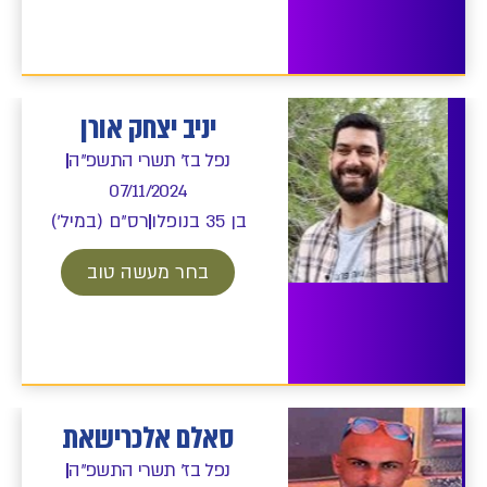
יניב יצחק אורן
נפל בז' תשרי התשפ"ה
07/11/2024
בן 35 בנופלו
רס"ם (במיל')
בחר מעשה טוב
סאלם אלכרישאת
נפל בז' תשרי התשפ"ה