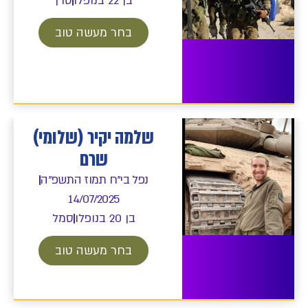
בן 22 בנופלו
סרן
בחר מעשה טוב
שלמה יקיר (שלומי)
שרם
נפל בי"ח תמוז התשפ"ה
14/07/2025
בן 20 בנופלו
סמל
בחר מעשה טוב